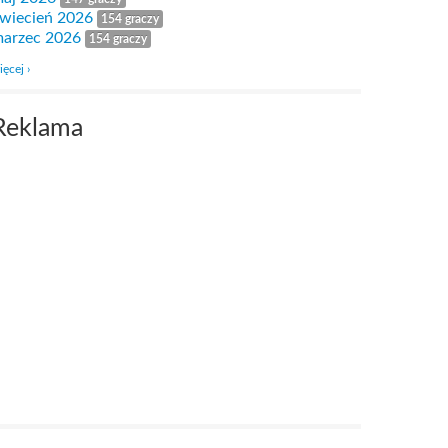
wiecień 2026
154 graczy
arzec 2026
154 graczy
ięcej ›
Reklama