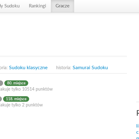
dy Sudoku
Rankingi
Gracze
Sudoku klasyczne
Samurai Sudoku
oria:
historia:
w
80. miejsce
rakuje tylko 10514 punktów
118. miejsce
rakuje tylko 2 punktów
l
c
m