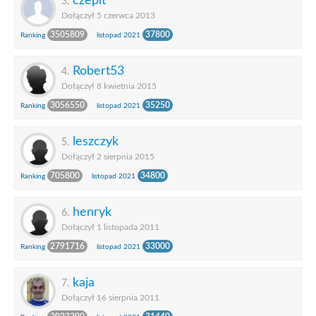
czepit
3.
Dołączył 5 czerwca 2013
3505809
37800
Ranking
listopad 2021
Robert53
4.
Dołączył 8 kwietnia 2015
3056550
35250
Ranking
listopad 2021
leszczyk
5.
Dołączył 2 sierpnia 2015
705800
34800
Ranking
listopad 2021
henryk
6.
Dołączył 1 listopada 2011
2791716
33000
Ranking
listopad 2021
kaja
7.
Dołączył 16 sierpnia 2011