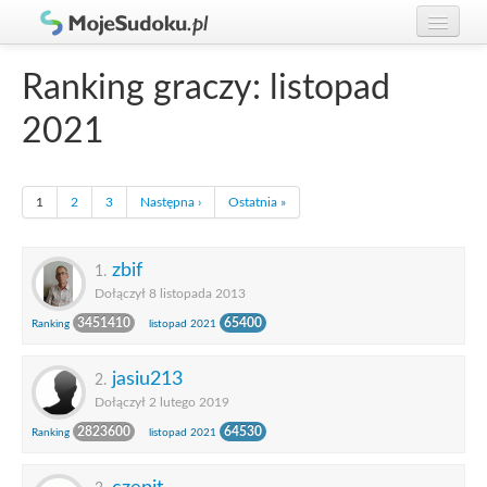
Graj w Sudoku!
zaloguj się
Ranking graczy: listopad
Zasady Sudoku
załóż konto
2021
Rankingi
Gracze
1
2
3
Następna ›
Ostatnia »
zbif
1.
Dołączył 8 listopada 2013
3451410
65400
Ranking
listopad 2021
jasiu213
2.
Dołączył 2 lutego 2019
2823600
64530
Ranking
listopad 2021