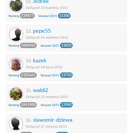
Jedrek
12.
Dołączył 20 kwietnia 2013
739877
15300
Ranking
listopad 2021
pepe55
13.
Dołączył 16 września 2012
1084462
13820
Ranking
listopad 2021
kazek
14.
Dołączył 18 lipca 2016
1105661
13750
Ranking
listopad 2021
waldi2
15.
Dołączył 23 września 2015
1041900
12900
Ranking
listopad 2021
slawomir-dziewa
16.
Dołączył 27 sierpnia 2015