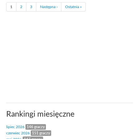
1
2
3
Następna ›
Ostatnia »
Rankingi miesięczne
lipiec 2026
146 graczy
czerwiec 2026
151 graczy