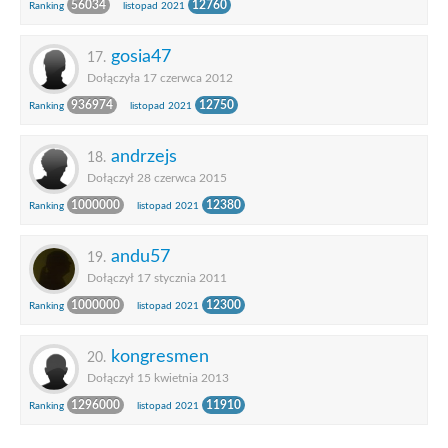
56034
12760
Ranking
listopad 2021
gosia47
17.
Dołączyła 17 czerwca 2012
936974
12750
Ranking
listopad 2021
andrzejs
18.
Dołączył 28 czerwca 2015
1000000
12380
Ranking
listopad 2021
andu57
19.
Dołączył 17 stycznia 2011
1000000
12300
Ranking
listopad 2021
kongresmen
20.
Dołączył 15 kwietnia 2013
1296000
11910
Ranking
listopad 2021