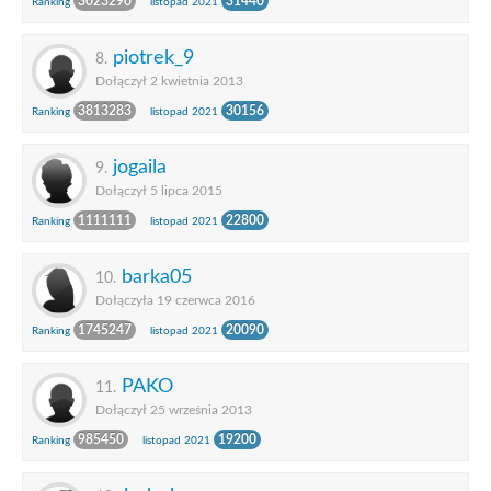
3023290
31440
Ranking
listopad 2021
piotrek_9
8.
Dołączył 2 kwietnia 2013
3813283
30156
Ranking
listopad 2021
jogaila
9.
Dołączył 5 lipca 2015
1111111
22800
Ranking
listopad 2021
barka05
10.
Dołączyła 19 czerwca 2016
1745247
20090
Ranking
listopad 2021
PAKO
11.
Dołączył 25 września 2013
985450
19200
Ranking
listopad 2021