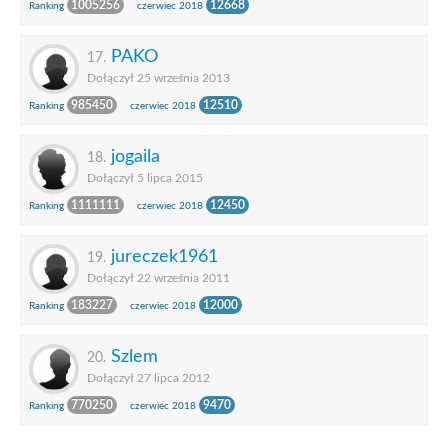
1005256
12668
Ranking
czerwiec 2018
PAKO
17.
Dołączył 25 września 2013
985450
12510
Ranking
czerwiec 2018
jogaila
18.
Dołączył 5 lipca 2015
1111111
12450
Ranking
czerwiec 2018
jureczek1961
19.
Dołączył 22 września 2011
183227
12000
Ranking
czerwiec 2018
Szlem
20.
Dołączył 27 lipca 2012
770250
9470
Ranking
czerwiec 2018