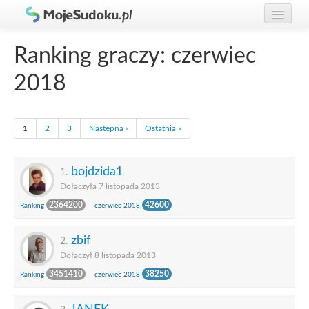
Graj w Sudoku!
zaloguj się
Ranking graczy: czerwiec
Zasady Sudoku
załóż konto
2018
Rankingi
Gracze
1
2
3
Następna ›
Ostatnia »
bojdzida1
1.
Dołączyła 7 listopada 2013
2364200
42600
Ranking
czerwiec 2018
zbif
2.
Dołączył 8 listopada 2013
3451410
38250
Ranking
czerwiec 2018