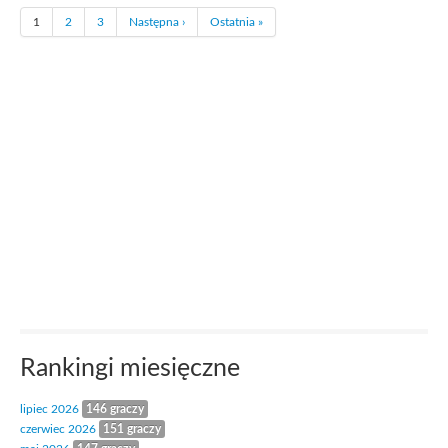
1
2
3
Następna ›
Ostatnia »
Rankingi miesięczne
lipiec 2026
146 graczy
czerwiec 2026
151 graczy