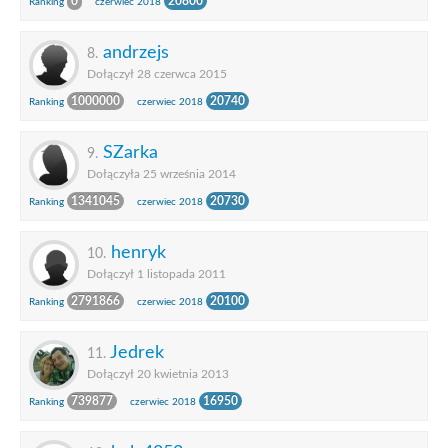
0
20800
Ranking
czerwiec 2018
andrzejs
8.
Dołączył 28 czerwca 2015
1000000
20740
Ranking
czerwiec 2018
SZarka
9.
Dołączyła 25 września 2014
1341045
20730
Ranking
czerwiec 2018
henryk
10.
Dołączył 1 listopada 2011
2791866
20100
Ranking
czerwiec 2018
Jedrek
11.
Dołączył 20 kwietnia 2013
739877
16950
Ranking
czerwiec 2018