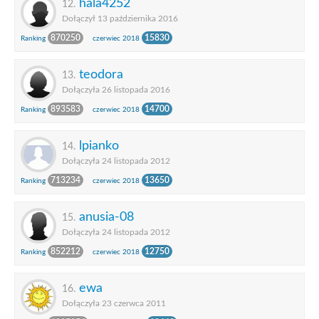
hala4252
12.
Dołączył 13 października 2016
870250
15830
Ranking
czerwiec 2018
teodora
13.
Dołączyła 26 listopada 2016
893583
14700
Ranking
czerwiec 2018
lpianko
14.
Dołączyła 24 listopada 2012
713234
13650
Ranking
czerwiec 2018
anusia-08
15.
Dołączyła 24 listopada 2012
852212
12750
Ranking
czerwiec 2018
ewa
16.
Dołączyła 23 czerwca 2011