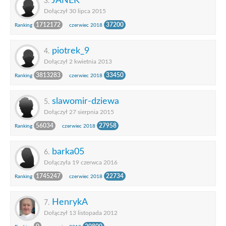
JANEK
3.
Dołączył 30 lipca 2015
1712172
37200
Ranking
czerwiec 2018
piotrek_9
4.
Dołączył 2 kwietnia 2013
3813283
33450
Ranking
czerwiec 2018
slawomir-dziewa
5.
Dołączył 27 sierpnia 2015
56034
27958
Ranking
czerwiec 2018
barka05
6.
Dołączyła 19 czerwca 2016
1745247
22734
Ranking
czerwiec 2018
HenrykA
7.
Dołączył 13 listopada 2012