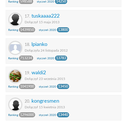
598588
14250
Ranking
styczeń 2020
tuskaaaa222
17.
Dołączył 15 maja 2013
1439850
13800
Ranking
styczeń 2020
lpianko
18.
Dołączyła 24 listopada 2012
713234
13783
Ranking
styczeń 2020
waldi2
19.
Dołączył 23 września 2015
1041900
13450
Ranking
styczeń 2020
kongresmen
20.
Dołączył 15 kwietnia 2013
1296000
13440
Ranking
styczeń 2020