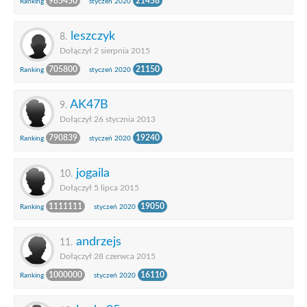
985450
21458
Ranking
styczeń 2020
leszczyk
8.
Dołączył 2 sierpnia 2015
705800
21150
Ranking
styczeń 2020
AK47B
9.
Dołączył 26 stycznia 2013
790839
19240
Ranking
styczeń 2020
jogaila
10.
Dołączył 5 lipca 2015
1111111
19050
Ranking
styczeń 2020
andrzejs
11.
Dołączył 28 czerwca 2015
1000000
16110
Ranking
styczeń 2020