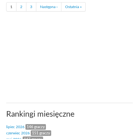
1
2
3
Następna ›
Ostatnia »
Rankingi miesięczne
lipiec 2026
146 graczy
czerwiec 2026
151 graczy