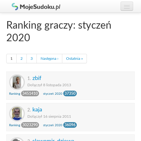
Graj w Sudoku!
zaloguj się
Ranking graczy: styczeń
Zasady Sudoku
załóż konto
2020
Rankingi
Gracze
1
2
3
Następna ›
Ostatnia »
zbif
1.
Dołączył 8 listopada 2013
3451410
37350
Ranking
styczeń 2020
kaja
2.
Dołączył 16 sierpnia 2011
3023290
36096
Ranking
styczeń 2020