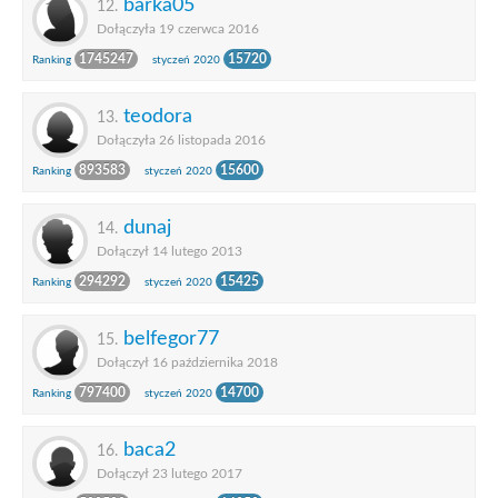
barka05
12.
Dołączyła 19 czerwca 2016
1745247
15720
Ranking
styczeń 2020
teodora
13.
Dołączyła 26 listopada 2016
893583
15600
Ranking
styczeń 2020
dunaj
14.
Dołączył 14 lutego 2013
294292
15425
Ranking
styczeń 2020
belfegor77
15.
Dołączył 16 października 2018
797400
14700
Ranking
styczeń 2020
baca2
16.
Dołączył 23 lutego 2017