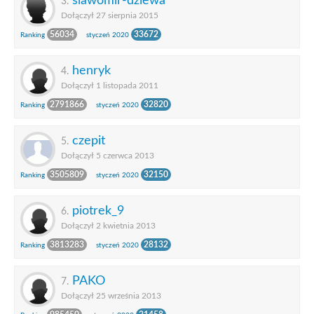
slawomir-dziewa
3.
Dołączył 27 sierpnia 2015
56034
33672
Ranking
styczeń 2020
henryk
4.
Dołączył 1 listopada 2011
2791866
32820
Ranking
styczeń 2020
czepit
5.
Dołączył 5 czerwca 2013
3505809
32150
Ranking
styczeń 2020
piotrek_9
6.
Dołączył 2 kwietnia 2013
3813283
28132
Ranking
styczeń 2020
PAKO
7.
Dołączył 25 września 2013