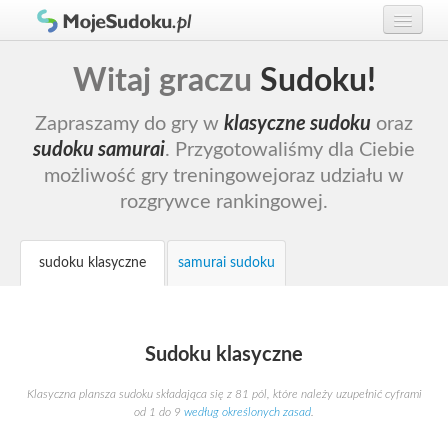
Graj w Sudoku!
zaloguj się
Witaj graczu
Sudoku!
Zasady Sudoku
załóż konto
Zapraszamy do gry w
klasyczne sudoku
oraz
Rankingi
sudoku samurai
.
Przygotowaliśmy dla Ciebie
możliwość gry treningowej
oraz udziału w
Gracze
rozgrywce rankingowej.
sudoku klasyczne
samurai sudoku
Sudoku klasyczne
Klasyczna plansza sudoku składająca się z 81 pól, które należy
uzupełnić cyframi
od 1 do 9
według określonych zasad
.