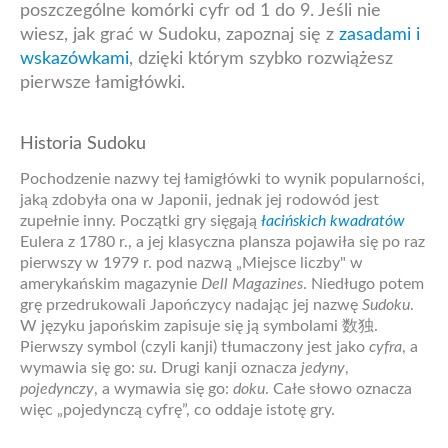
poszczególne komórki cyfr od 1 do 9. Jeśli nie
wiesz, jak grać w Sudoku, zapoznaj się z
zasadami i
wskazówkami
, dzięki którym szybko rozwiążesz
pierwsze łamigłówki.
Historia Sudoku
Pochodzenie nazwy tej łamigłówki to wynik popularności,
jaką zdobyła ona w Japonii, jednak jej rodowód jest
zupełnie inny. Początki gry sięgają
łacińskich kwadratów
Eulera z 1780 r., a jej klasyczna plansza pojawiła się po raz
pierwszy w 1979 r. pod nazwą „Miejsce liczby" w
amerykańskim magazynie
Dell Magazines
. Niedługo potem
grę przedrukowali Japończycy nadając jej nazwę
Sudoku
.
W języku japońskim zapisuje się ją symbolami 数独.
Pierwszy symbol (czyli kanji) tłumaczony jest jako
cyfra
, a
wymawia się go:
su
. Drugi kanji oznacza
jedyny
,
pojedynczy
, a wymawia się go:
doku
. Całe słowo oznacza
więc „pojedynczą cyfrę”, co oddaje istotę gry.