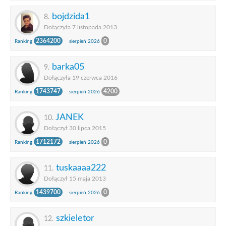
bojdzida1
8.
Dołączyła 7 listopada 2013
2364200
0
Ranking
sierpień 2026
barka05
9.
Dołączyła 19 czerwca 2016
1743747
4200
Ranking
sierpień 2026
JANEK
10.
Dołączył 30 lipca 2015
1712172
0
Ranking
sierpień 2026
tuskaaaa222
11.
Dołączył 15 maja 2013
1439700
0
Ranking
sierpień 2026
szkieletor
12.