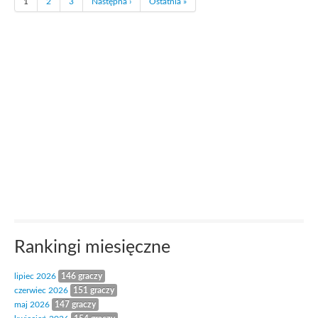
1
2
3
Następna ›
Ostatnia »
Rankingi miesięczne
lipiec 2026
146 graczy
czerwiec 2026
151 graczy
maj 2026
147 graczy