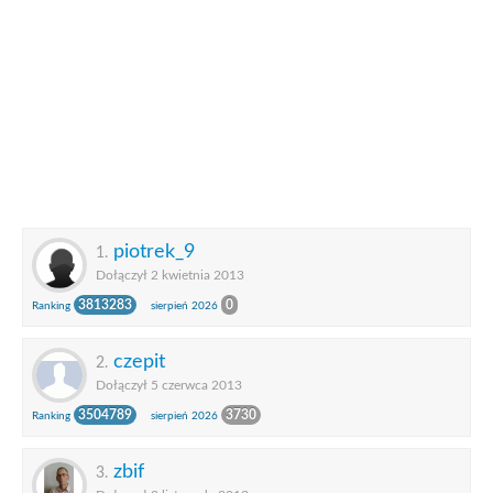
piotrek_9
1.
Dołączył 2 kwietnia 2013
3813283
0
Ranking
sierpień 2026
czepit
2.
Dołączył 5 czerwca 2013
3504789
3730
Ranking
sierpień 2026
zbif
3.