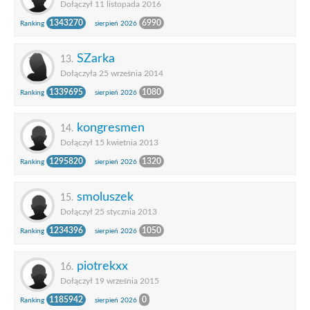
Dołączył 11 listopada 2016
1343270
6990
Ranking
sierpień 2026
SZarka
13.
Dołączyła 25 września 2014
1339695
1080
Ranking
sierpień 2026
kongresmen
14.
Dołączył 15 kwietnia 2013
1295820
1320
Ranking
sierpień 2026
smoluszek
15.
Dołączył 25 stycznia 2013
1234396
1050
Ranking
sierpień 2026
piotrekxx
16.
Dołączył 19 września 2015
1185942
0
Ranking
sierpień 2026