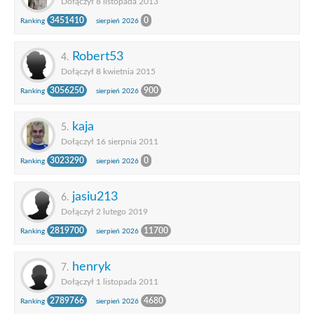
Dołączył 8 listopada 2013
3451410
0
Ranking
sierpień 2026
Robert53
4.
Dołączył 8 kwietnia 2015
3056250
900
Ranking
sierpień 2026
kaja
5.
Dołączył 16 sierpnia 2011
3023290
0
Ranking
sierpień 2026
jasiu213
6.
Dołączył 2 lutego 2019
2819700
11700
Ranking
sierpień 2026
henryk
7.
Dołączył 1 listopada 2011
2789766
4680
Ranking
sierpień 2026