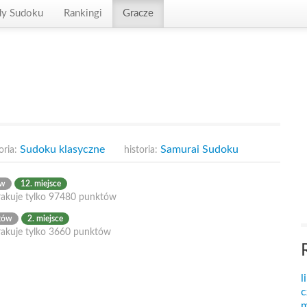
dy Sudoku
Rankingi
Gracze
Sudoku klasyczne
Samurai Sudoku
oria:
historia:
ów
12. miejsce
rakuje tylko 97480 punktów
tów
2. miejsce
rakuje tylko 3660 punktów
l
c
m