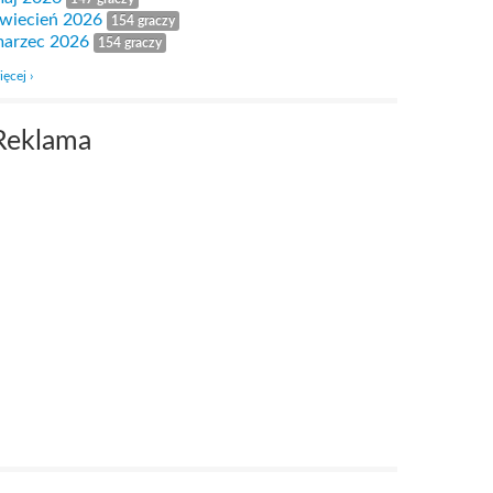
wiecień 2026
154 graczy
arzec 2026
154 graczy
ięcej ›
Reklama