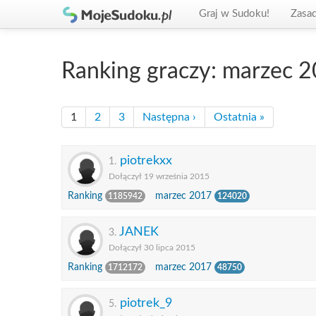
Graj w Sudoku!
Zasa
Ranking graczy: marzec 
1
2
3
Następna ›
Ostatnia »
piotrekxx
1.
Dołączył 19 września 2015
Ranking
marzec 2017
1185942
124020
JANEK
3.
Dołączył 30 lipca 2015
Ranking
marzec 2017
1712172
48750
piotrek_9
5.