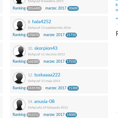
Dołączył 8 kwietnia 2015
k
Ranking
marzec 2017
3056400
30600
m
w
hala4252
8.
Dołączył 13 października 2016
Ranking
marzec 2017
870070
21710
skorpion43
10.
Dołączył 11 stycznia 2013
Ranking
marzec 2017
568380
17550
tuskaaaa222
12.
Dołączył 15 maja 2013
Ranking
marzec 2017
1439700
15300
anusia-08
14.
Dołączyła 24 listopada 2012
Ranking
marzec 2017
852212
14000