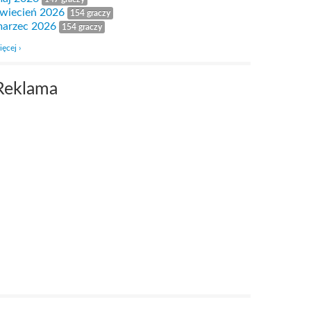
wiecień 2026
154 graczy
arzec 2026
154 graczy
ięcej ›
Reklama