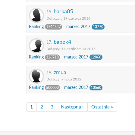
barka05
15.
Dołączyła 19 czerwca 2016
Ranking
marzec 2017
1744347
13770
babek4
17.
Dołączył 14 października 2015
Ranking
marzec 2017
126718
12060
zmua
19.
Dołączył 7 lipca 2012
Ranking
marzec 2017
500000
10560
1
2
3
Następna ›
Ostatnia »