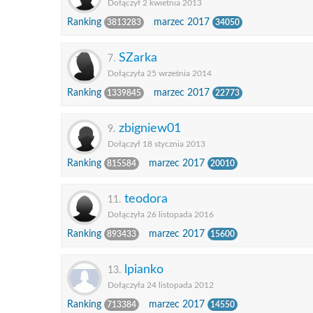
Dołączył 2 kwietnia 2013
Ranking
marzec 2017
3813283
34050
SZarka
7.
Dołączyła 25 września 2014
Ranking
marzec 2017
1339845
22773
zbigniew01
9.
Dołączył 18 stycznia 2013
Ranking
marzec 2017
815584
20010
teodora
11.
Dołączyła 26 listopada 2016
Ranking
marzec 2017
893433
15600
lpianko
13.
Dołączyła 24 listopada 2012
Ranking
marzec 2017
713384
14550