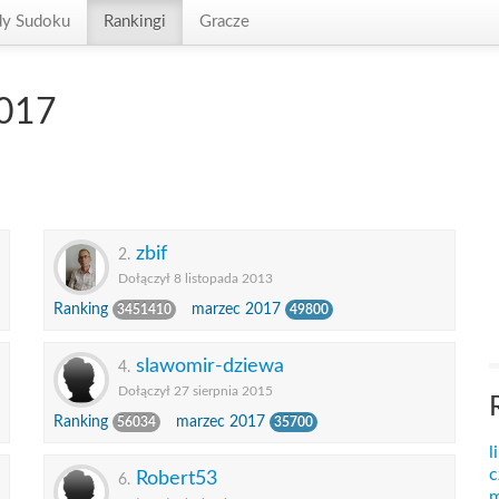
dy Sudoku
Rankingi
Gracze
2017
zbif
2.
Dołączył 8 listopada 2013
Ranking
marzec 2017
3451410
49800
slawomir-dziewa
4.
Dołączył 27 sierpnia 2015
Ranking
marzec 2017
56034
35700
l
c
Robert53
6.
m