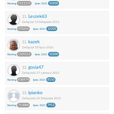
1111111
10200
Ranking
lipiec 2021
Leszek63
11.
Dołączył 13 listopada 2015
470254
10200
Ranking
lipiec 2021
kazek
11.
Dołączył 18 lipca 2016
1105511
10200
Ranking
lipiec 2021
gosia47
12.
Dołączyła 17 czerwca 2012
936974
8550
Ranking
lipiec 2021
lpianko
13.
Dołączyła 24 listopada 2012
713084
7952
Ranking
lipiec 2021