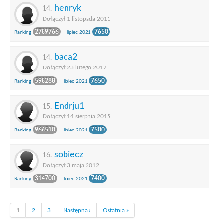
henryk
14.
Dołączył 1 listopada 2011
2789766
7650
Ranking
lipiec 2021
baca2
14.
Dołączył 23 lutego 2017
598288
7650
Ranking
lipiec 2021
Endrju1
15.
Dołączył 14 sierpnia 2015
966510
7500
Ranking
lipiec 2021
sobiecz
16.
Dołączył 3 maja 2012
314700
7400
Ranking
lipiec 2021
1
2
3
Następna ›
Ostatnia »