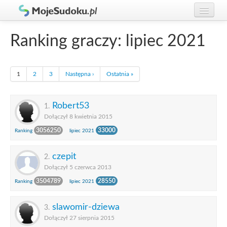
Graj w Sudoku!
zaloguj się
Ranking graczy: lipiec 2021
Zasady Sudoku
załóż konto
Rankingi
1
2
3
Następna ›
Ostatnia »
Gracze
Robert53
1.
Dołączył 8 kwietnia 2015
3056250
33000
Ranking
lipiec 2021
czepit
2.
Dołączył 5 czerwca 2013
3504789
28550
Ranking
lipiec 2021
slawomir-dziewa
3.
Dołączył 27 sierpnia 2015