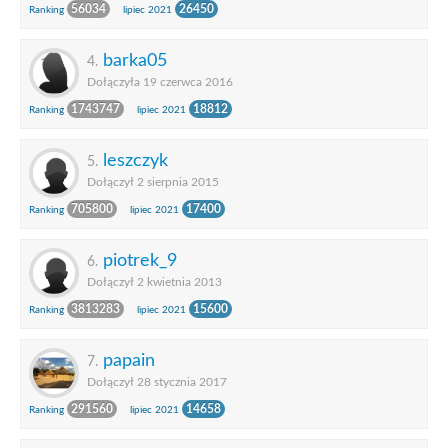
56034
26450
Ranking
lipiec 2021
barka05
4.
Dołączyła 19 czerwca 2016
1743747
18812
Ranking
lipiec 2021
leszczyk
5.
Dołączył 2 sierpnia 2015
705800
17400
Ranking
lipiec 2021
piotrek_9
6.
Dołączył 2 kwietnia 2013
3813283
15600
Ranking
lipiec 2021
papain
7.
Dołączył 28 stycznia 2017
291560
14658
Ranking
lipiec 2021