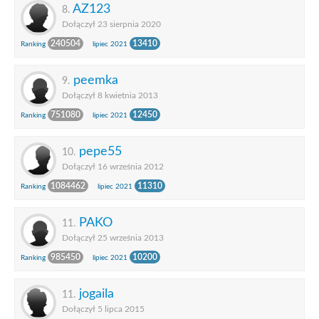
AZ123
8.
Dołączył 23 sierpnia 2020
240504
13410
Ranking
lipiec 2021
peemka
9.
Dołączył 8 kwietnia 2013
751080
12450
Ranking
lipiec 2021
pepe55
10.
Dołączył 16 września 2012
1084462
11310
Ranking
lipiec 2021
PAKO
11.
Dołączył 25 września 2013
985450
10200
Ranking
lipiec 2021
jogaila
11.
Dołączył 5 lipca 2015