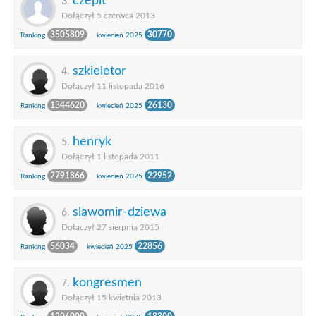
czepit
3.
Dołączył 5 czerwca 2013
3505809
30770
Ranking
kwiecień 2025
szkieletor
4.
Dołączył 11 listopada 2016
1344620
26130
Ranking
kwiecień 2025
henryk
5.
Dołączył 1 listopada 2011
2791866
22952
Ranking
kwiecień 2025
slawomir-dziewa
6.
Dołączył 27 sierpnia 2015
56034
22856
Ranking
kwiecień 2025
kongresmen
7.
Dołączył 15 kwietnia 2013