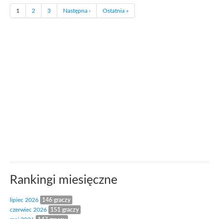
1
2
3
Następna ›
Ostatnia »
Rankingi miesięczne
lipiec 2026
146 graczy
czerwiec 2026
151 graczy