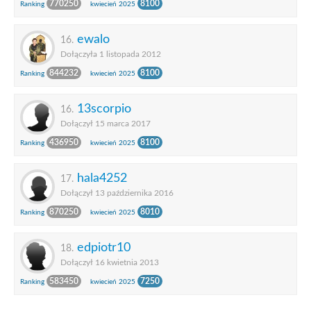
770250
8100
Ranking
kwiecień 2025
ewalo
16.
Dołączyła 1 listopada 2012
844232
8100
Ranking
kwiecień 2025
13scorpio
16.
Dołączył 15 marca 2017
436950
8100
Ranking
kwiecień 2025
hala4252
17.
Dołączył 13 października 2016
870250
8010
Ranking
kwiecień 2025
edpiotr10
18.
Dołączył 16 kwietnia 2013
583450
7250
Ranking
kwiecień 2025