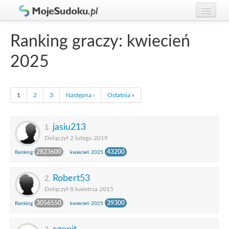
Graj w Sudoku!
zaloguj się
Ranking graczy: kwiecień
Zasady Sudoku
załóż konto
2025
Rankingi
Gracze
1
2
3
Następna ›
Ostatnia »
jasiu213
1.
Dołączył 2 lutego 2019
2823600
43200
Ranking
kwiecień 2025
Robert53
2.
Dołączył 8 kwietnia 2015
3056550
39300
Ranking
kwiecień 2025