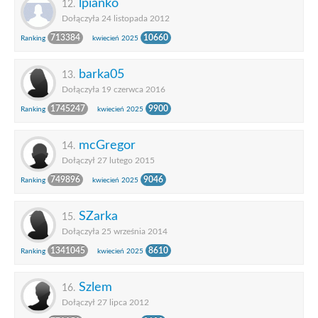
lpianko
12.
Dołączyła 24 listopada 2012
713384
10660
Ranking
kwiecień 2025
barka05
13.
Dołączyła 19 czerwca 2016
1745247
9900
Ranking
kwiecień 2025
mcGregor
14.
Dołączył 27 lutego 2015
749896
9046
Ranking
kwiecień 2025
SZarka
15.
Dołączyła 25 września 2014
1341045
8610
Ranking
kwiecień 2025
Szlem
16.
Dołączył 27 lipca 2012