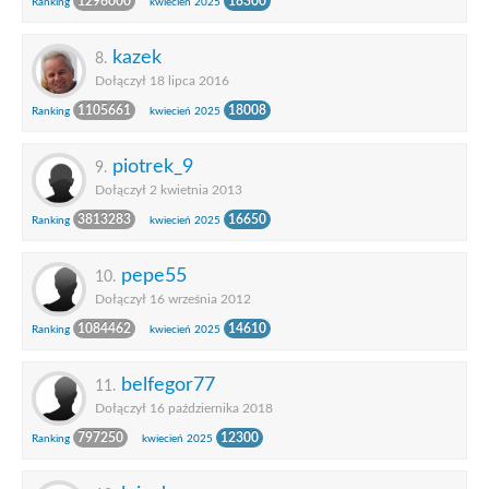
1296000
18300
Ranking
kwiecień 2025
kazek
8.
Dołączył 18 lipca 2016
1105661
18008
Ranking
kwiecień 2025
piotrek_9
9.
Dołączył 2 kwietnia 2013
3813283
16650
Ranking
kwiecień 2025
pepe55
10.
Dołączył 16 września 2012
1084462
14610
Ranking
kwiecień 2025
belfegor77
11.
Dołączył 16 października 2018
797250
12300
Ranking
kwiecień 2025