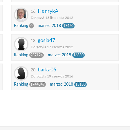
HenrykA
16.
Dołączył 13 listopada 2012
Ranking
marzec 2018
0
17420
gosia47
18.
Dołączyła 17 czerwca 2012
Ranking
marzec 2018
937124
16350
barka05
20.
Dołączyła 19 czerwca 2016
Ranking
marzec 2018
1744347
15180