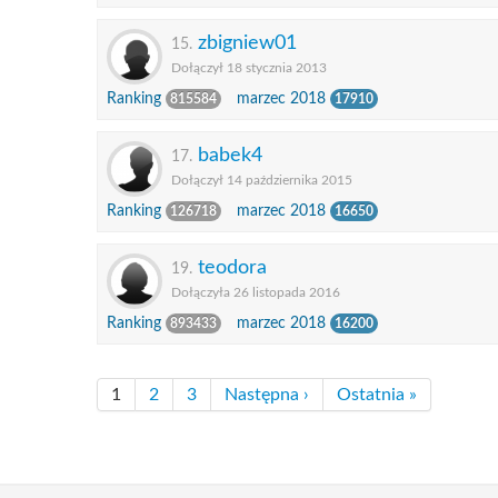
zbigniew01
15.
Dołączył 18 stycznia 2013
Ranking
marzec 2018
815584
17910
babek4
17.
Dołączył 14 października 2015
Ranking
marzec 2018
126718
16650
teodora
19.
Dołączyła 26 listopada 2016
Ranking
marzec 2018
893433
16200
1
2
3
Następna ›
Ostatnia »