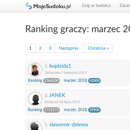
Graj w Sudoku!
Zasa
Ranking graczy: marzec 
1
2
3
Następna ›
Ostatnia »
bojdzida1
1.
Dołączyła 7 listopada 2013
Ranking
marzec 2018
2364200
42000
JANEK
3.
Dołączył 30 lipca 2015
Ranking
marzec 2018
1712172
39900
slawomir-dziewa
5.