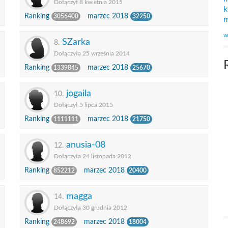
Dołączył 8 kwietnia 2015
k
Ranking
marzec 2018
3056400
32250
m
w
SZarka
8.
Dołączyła 25 września 2014
Ranking
marzec 2018
1339845
25670
jogaila
10.
Dołączył 5 lipca 2015
Ranking
marzec 2018
1111111
21750
anusia-08
12.
Dołączyła 24 listopada 2012
Ranking
marzec 2018
852212
20400
magga
14.
Dołączyła 30 grudnia 2012
Ranking
marzec 2018
248692
18004