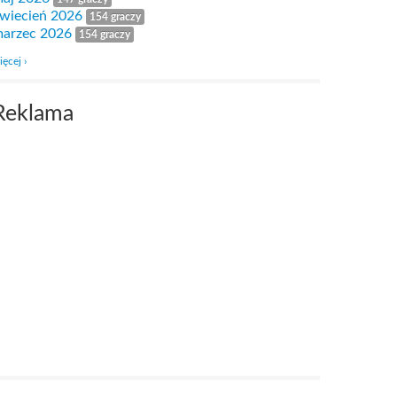
wiecień 2026
154 graczy
arzec 2026
154 graczy
ięcej ›
Reklama