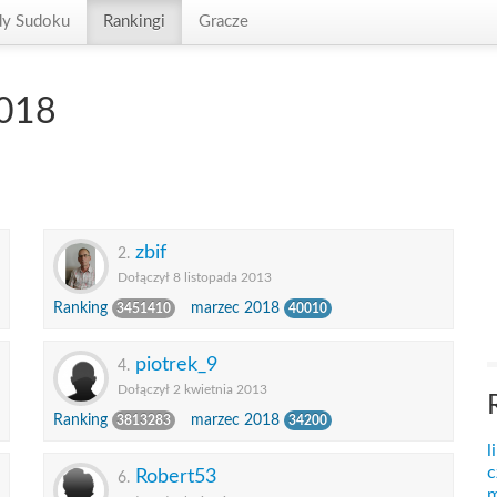
dy Sudoku
Rankingi
Gracze
2018
zbif
2.
Dołączył 8 listopada 2013
Ranking
marzec 2018
3451410
40010
piotrek_9
4.
Dołączył 2 kwietnia 2013
Ranking
marzec 2018
3813283
34200
l
c
Robert53
6.
m