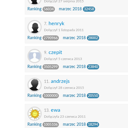
Dołączył 27 sierpnia 2015
Ranking
marzec 2018
56034
32458
henryk
7.
Dołączył 1 listopada 2011
Ranking
marzec 2018
2790966
28002
czepit
9.
Dołączył 5 czerwca 2013
Ranking
marzec 2018
3505299
23840
andrzejs
11.
Dołączył 28 czerwca 2015
Ranking
marzec 2018
1000000
20550
ewa
13.
Dołączyła 23 czerwca 2011
Ranking
marzec 2018
1005106
18294