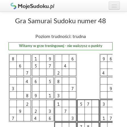
Graj w Sudoku!
zaloguj się
Gra Samurai Sudoku numer 48
Zasady Sudoku
załóż konto
Poziom trudności: trudna
Rankingi
Witamy w grze treningowej - nie walczysz o punkty
Gracze