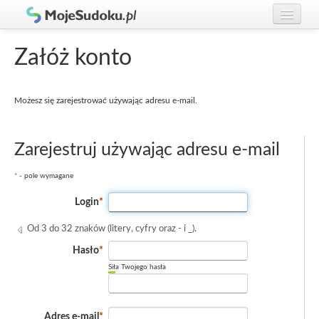
Graj w Sudoku!
zaloguj się
Załóż konto
Zasady Sudoku
załóż konto
Możesz się zarejestrować używając
adresu e-mail.
Rankingi
Gracze
Zarejestruj używając adresu e-mail
*
- pole wymagane
Login
*
Od 3 do 32 znaków (litery, cyfry oraz - i _).
Hasło
*
Siła Twojego hasła
Adres e-mail
*