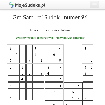
Graj w Sudoku!
zaloguj się
Gra Samurai Sudoku numer 96
Zasady Sudoku
załóż konto
Poziom trudności: łatwa
Rankingi
Witamy w grze treningowej - nie walczysz o punkty
Gracze