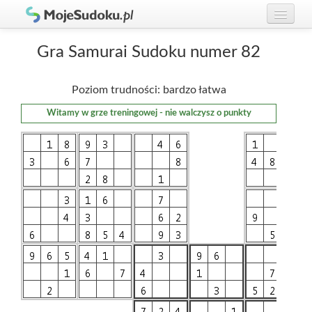
Graj w Sudoku!
zaloguj się
Gra Samurai Sudoku numer 82
Zasady Sudoku
załóż konto
Poziom trudności: bardzo łatwa
Rankingi
Witamy w grze treningowej - nie walczysz o punkty
Gracze