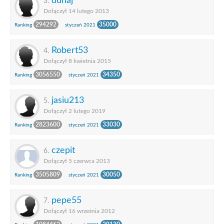
dunaj
3.
Dołączył 14 lutego 2013
294292
35000
Ranking
styczeń 2021
Robert53
4.
Dołączył 8 kwietnia 2015
3056550
34350
Ranking
styczeń 2021
jasiu213
5.
Dołączył 2 lutego 2019
2823600
33030
Ranking
styczeń 2021
czepit
6.
Dołączył 5 czerwca 2013
3505809
30050
Ranking
styczeń 2021
pepe55
7.
Dołączył 16 września 2012