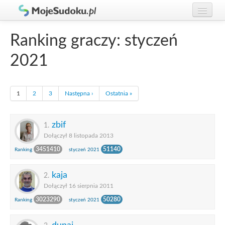
Graj w Sudoku!
zaloguj się
Ranking graczy: styczeń
Zasady Sudoku
załóż konto
2021
Rankingi
Gracze
1
2
3
Następna ›
Ostatnia »
zbif
1.
Dołączył 8 listopada 2013
3451410
51140
Ranking
styczeń 2021
kaja
2.
Dołączył 16 sierpnia 2011
3023290
50280
Ranking
styczeń 2021