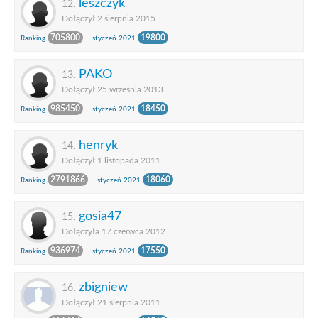
leszczyk
12.
Dołączył 2 sierpnia 2015
705800
19800
Ranking
styczeń 2021
PAKO
13.
Dołączył 25 września 2013
985450
18450
Ranking
styczeń 2021
henryk
14.
Dołączył 1 listopada 2011
2791866
18060
Ranking
styczeń 2021
gosia47
15.
Dołączyła 17 czerwca 2012
936974
17550
Ranking
styczeń 2021
zbigniew
16.
Dołączył 21 sierpnia 2011