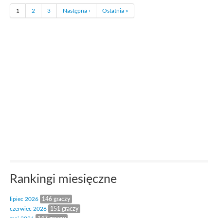
1
2
3
Następna ›
Ostatnia »
Rankingi miesięczne
lipiec 2026
146 graczy
czerwiec 2026
151 graczy