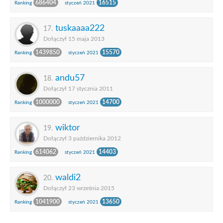
686404
16515
Ranking
styczeń 2021
tuskaaaa222
17.
Dołączył 15 maja 2013
1439850
15570
Ranking
styczeń 2021
andu57
18.
Dołączył 17 stycznia 2011
1000000
14700
Ranking
styczeń 2021
wiktor
19.
Dołączył 3 października 2012
614062
14403
Ranking
styczeń 2021
waldi2
20.
Dołączył 23 września 2015
1041900
13650
Ranking
styczeń 2021