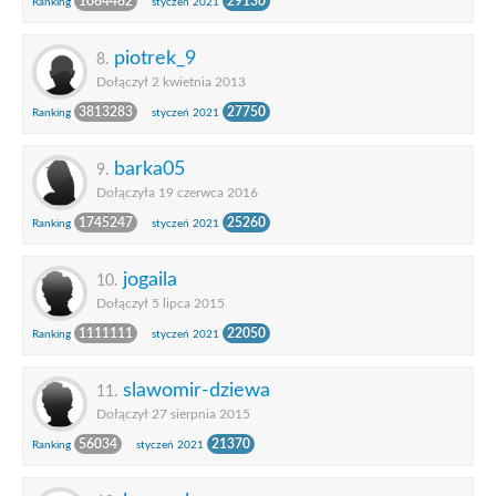
1084462
29130
Ranking
styczeń 2021
piotrek_9
8.
Dołączył 2 kwietnia 2013
3813283
27750
Ranking
styczeń 2021
barka05
9.
Dołączyła 19 czerwca 2016
1745247
25260
Ranking
styczeń 2021
jogaila
10.
Dołączył 5 lipca 2015
1111111
22050
Ranking
styczeń 2021
slawomir-dziewa
11.
Dołączył 27 sierpnia 2015
56034
21370
Ranking
styczeń 2021