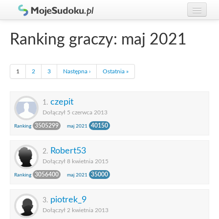
Graj w Sudoku!
zaloguj się
Ranking graczy: maj 2021
Zasady Sudoku
załóż konto
Rankingi
1
2
3
Następna ›
Ostatnia »
Gracze
czepit
1.
Dołączył 5 czerwca 2013
3505299
40150
Ranking
maj 2021
Robert53
2.
Dołączył 8 kwietnia 2015
3056400
35000
Ranking
maj 2021
piotrek_9
3.
Dołączył 2 kwietnia 2013