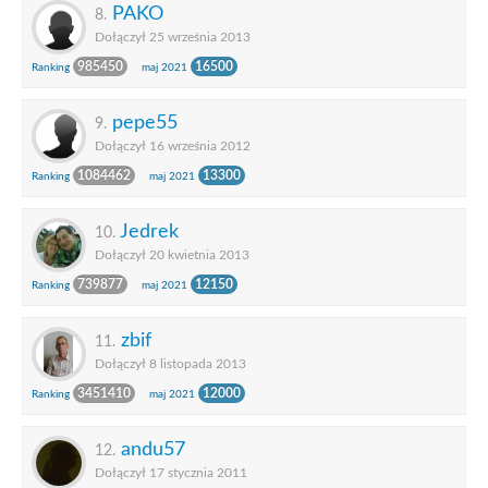
PAKO
8.
Dołączył 25 września 2013
985450
16500
Ranking
maj 2021
pepe55
9.
Dołączył 16 września 2012
1084462
13300
Ranking
maj 2021
Jedrek
10.
Dołączył 20 kwietnia 2013
739877
12150
Ranking
maj 2021
zbif
11.
Dołączył 8 listopada 2013
3451410
12000
Ranking
maj 2021
andu57
12.
Dołączył 17 stycznia 2011