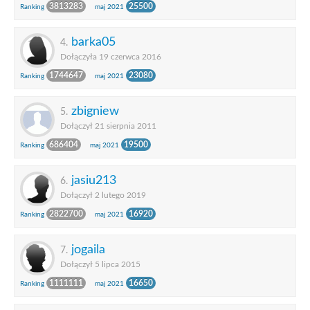
3813283
25500
Ranking
maj 2021
barka05
4.
Dołączyła 19 czerwca 2016
1744647
23080
Ranking
maj 2021
zbigniew
5.
Dołączył 21 sierpnia 2011
686404
19500
Ranking
maj 2021
jasiu213
6.
Dołączył 2 lutego 2019
2822700
16920
Ranking
maj 2021
jogaila
7.
Dołączył 5 lipca 2015
1111111
16650
Ranking
maj 2021