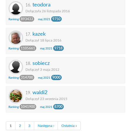
teodora
16.
Dołączyła 26 listopada 2016
893433
9750
Ranking
maj 2021
kazek
17.
Dołączył 18 lipca 2016
1105661
9718
Ranking
maj 2021
sobiecz
18.
Dołączył 3 maja 2012
314700
9000
Ranking
maj 2021
waldi2
19.
Dołączył 23 września 2015
1041900
8700
Ranking
maj 2021
1
2
3
Następna ›
Ostatnia »