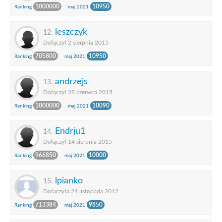
1000000
10950
Ranking
maj 2021
leszczyk
12.
Dołączył 2 sierpnia 2015
705800
10950
Ranking
maj 2021
andrzejs
13.
Dołączył 28 czerwca 2015
1000000
10090
Ranking
maj 2021
Endrju1
14.
Dołączył 14 sierpnia 2015
966850
10000
Ranking
maj 2021
lpianko
15.
Dołączyła 24 listopada 2012
713384
9850
Ranking
maj 2021