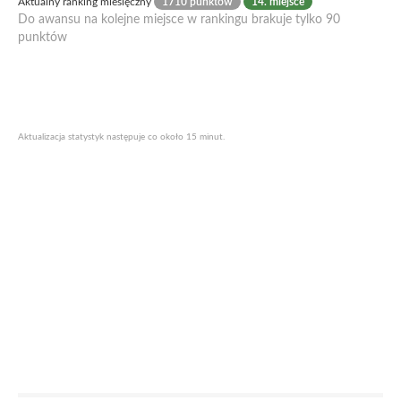
Aktualny ranking miesięczny
1710 punktów
14. miejsce
Do awansu na kolejne miejsce w rankingu brakuje tylko 90
punktów
Aktualizacja statystyk następuje co około 15 minut.