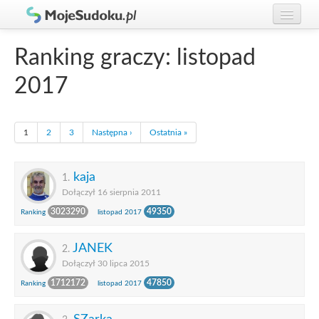
Graj w Sudoku!
zaloguj się
Ranking graczy: listopad
Zasady Sudoku
załóż konto
2017
Rankingi
Gracze
1
2
3
Następna ›
Ostatnia »
kaja
1.
Dołączył 16 sierpnia 2011
3023290
49350
Ranking
listopad 2017
JANEK
2.
Dołączył 30 lipca 2015
1712172
47850
Ranking
listopad 2017