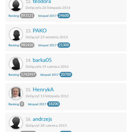
teodora
12.
Dołączyła 26 listopada 2016
893121
24600
Ranking
listopad 2017
PAKO
13.
Dołączył 25 września 2013
985450
21300
Ranking
listopad 2017
barka05
14.
Dołączyła 19 czerwca 2016
1742997
20700
Ranking
listopad 2017
HenrykA
15.
Dołączył 13 listopada 2012
0
18200
Ranking
listopad 2017
andrzejs
16.
Dołączył 28 czerwca 2015