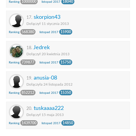
1000000
18040
Ranking
listopad 2017
skorpion43
17.
Dołączył 11 stycznia 2013
568380
15900
Ranking
listopad 2017
Jedrek
18.
Dołączył 20 kwietnia 2013
739877
15750
Ranking
listopad 2017
anusia-08
19.
Dołączyła 24 listopada 2012
852212
15350
Ranking
listopad 2017
tuskaaaa222
20.
Dołączył 15 maja 2013
1439700
14850
Ranking
listopad 2017