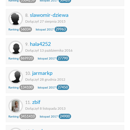
3504259
30420
Ranking
listopad 2017
slawomir-dziewa
8.
Dołączył 27 sierpnia 2015
56034
29963
Ranking
listopad 2017
hala4252
9.
Dołączył 13 października 2016
869920
27790
Ranking
listopad 2017
jarmarkp
10.
Dołączył 28 grudnia 2012
134100
27450
Ranking
listopad 2017
zbif
11.
Dołączył 8 listopada 2013
3451410
24900
Ranking
listopad 2017