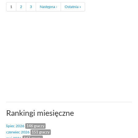
1
2
3
Następna ›
Ostatnia »
Rankingi miesięczne
lipiec 2026
146 graczy
czerwiec 2026
151 graczy