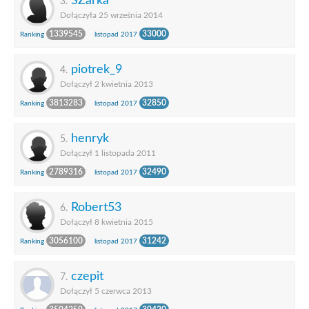
SZarka
3.
Dołączyła 25 września 2014
1339545
33000
Ranking
listopad 2017
piotrek_9
4.
Dołączył 2 kwietnia 2013
3813283
32850
Ranking
listopad 2017
henryk
5.
Dołączył 1 listopada 2011
2789316
32490
Ranking
listopad 2017
Robert53
6.
Dołączył 8 kwietnia 2015
3056100
31242
Ranking
listopad 2017
czepit
7.
Dołączył 5 czerwca 2013