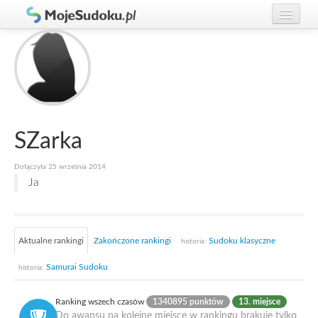
Graj w Sudoku!
zaloguj się
Zasady Sudoku
załóż konto
Rankingi
Gracze
SZarka
Dołączyła 25 września 2014
Ja
Aktualne rankingi
Zakończone rankingi
Sudoku klasyczne
historia:
Samurai Sudoku
historia:
Ranking wszech czasów
1340895 punktów
13. miejsce
Do awansu na kolejne miejsce w rankingu brakuje tylko