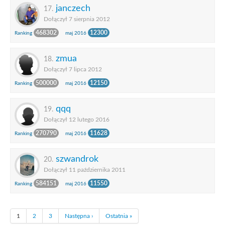
janczech
17.
Dołączył 7 sierpnia 2012
468302
12300
Ranking
maj 2016
zmua
18.
Dołączył 7 lipca 2012
500000
12150
Ranking
maj 2016
qqq
19.
Dołączył 12 lutego 2016
270790
11628
Ranking
maj 2016
szwandrok
20.
Dołączył 11 października 2011
584151
11550
Ranking
maj 2016
1
2
3
Następna ›
Ostatnia »