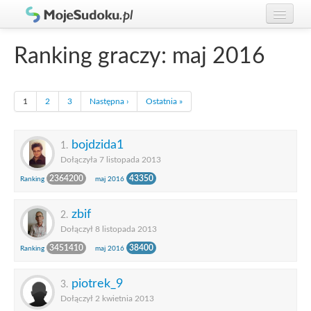
Graj w Sudoku!
zaloguj się
Ranking graczy: maj 2016
Zasady Sudoku
załóż konto
Rankingi
1
2
3
Następna ›
Ostatnia »
Gracze
bojdzida1
1.
Dołączyła 7 listopada 2013
2364200
43350
Ranking
maj 2016
zbif
2.
Dołączył 8 listopada 2013
3451410
38400
Ranking
maj 2016
piotrek_9
3.
Dołączył 2 kwietnia 2013