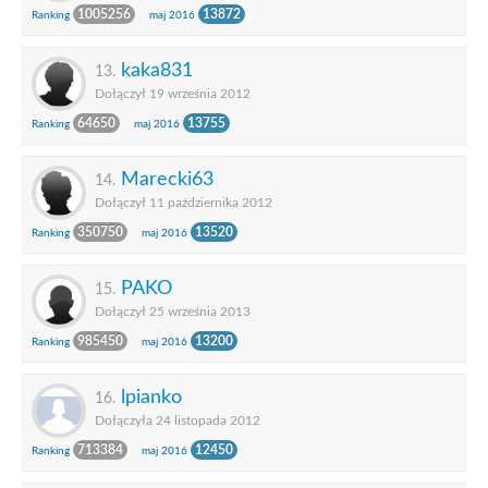
1005256
13872
Ranking
maj 2016
kaka831
13.
Dołączył 19 września 2012
64650
13755
Ranking
maj 2016
Marecki63
14.
Dołączył 11 października 2012
350750
13520
Ranking
maj 2016
PAKO
15.
Dołączył 25 września 2013
985450
13200
Ranking
maj 2016
lpianko
16.
Dołączyła 24 listopada 2012
713384
12450
Ranking
maj 2016