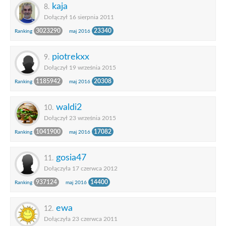
kaja
8.
Dołączył 16 sierpnia 2011
3023290
23340
Ranking
maj 2016
piotrekxx
9.
Dołączył 19 września 2015
1185942
20308
Ranking
maj 2016
waldi2
10.
Dołączył 23 września 2015
1041900
17082
Ranking
maj 2016
gosia47
11.
Dołączyła 17 czerwca 2012
937124
14400
Ranking
maj 2016
ewa
12.
Dołączyła 23 czerwca 2011