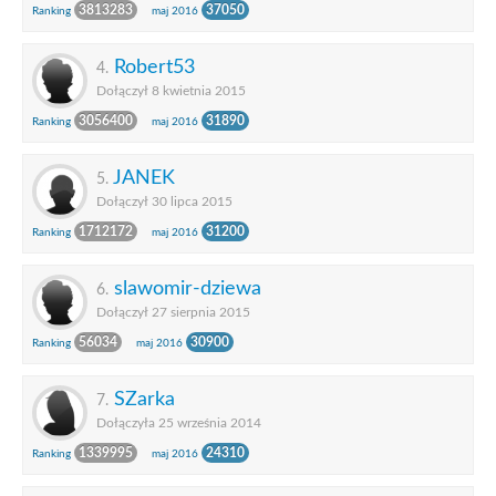
3813283
37050
Ranking
maj 2016
Robert53
4.
Dołączył 8 kwietnia 2015
3056400
31890
Ranking
maj 2016
JANEK
5.
Dołączył 30 lipca 2015
1712172
31200
Ranking
maj 2016
slawomir-dziewa
6.
Dołączył 27 sierpnia 2015
56034
30900
Ranking
maj 2016
SZarka
7.
Dołączyła 25 września 2014
1339995
24310
Ranking
maj 2016