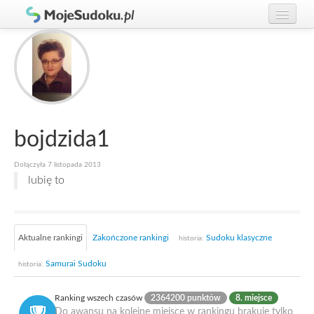
Graj w Sudoku!
zaloguj się
Zasady Sudoku
załóż konto
Rankingi
Gracze
bojdzida1
Dołączyła 7 listopada 2013
lubię to
Aktualne rankingi
Zakończone rankingi
Sudoku klasyczne
historia:
Samurai Sudoku
historia:
Ranking wszech czasów
2364200 punktów
8. miejsce
Do awansu na kolejne miejsce w rankingu brakuje tylko