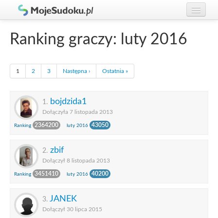
Graj w Sudoku!
zaloguj się
Ranking graczy: luty 2016
Zasady Sudoku
załóż konto
Rankingi
1
2
3
Następna ›
Ostatnia »
Gracze
bojdzida1
1.
Dołączyła 7 listopada 2013
2364200
43050
Ranking
luty 2016
zbif
2.
Dołączył 8 listopada 2013
3451410
40200
Ranking
luty 2016
JANEK
3.
Dołączył 30 lipca 2015