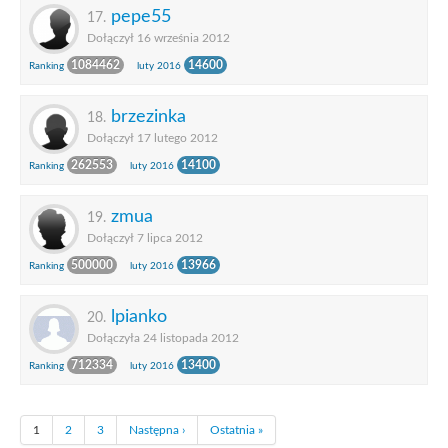
pepe55
17.
Dołączył 16 września 2012
1084462
14600
Ranking
luty 2016
brzezinka
18.
Dołączył 17 lutego 2012
262553
14100
Ranking
luty 2016
zmua
19.
Dołączył 7 lipca 2012
500000
13966
Ranking
luty 2016
lpianko
20.
Dołączyła 24 listopada 2012
712334
13400
Ranking
luty 2016
1
2
3
Następna ›
Ostatnia »