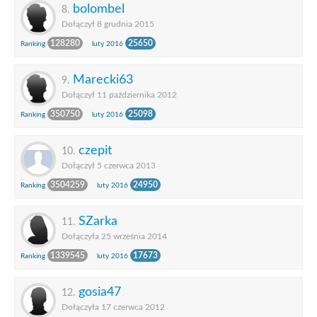
bolombel
8.
Dołączył 8 grudnia 2015
128280
25650
Ranking
luty 2016
Marecki63
9.
Dołączył 11 października 2012
350750
25098
Ranking
luty 2016
czepit
10.
Dołączył 5 czerwca 2013
3504259
24950
Ranking
luty 2016
SZarka
11.
Dołączyła 25 września 2014
1339545
17673
Ranking
luty 2016
gosia47
12.
Dołączyła 17 czerwca 2012