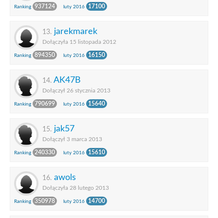
937124
17100
Ranking
luty 2016
jarekmarek
13.
Dołączyła 15 listopada 2012
894350
16150
Ranking
luty 2016
AK47B
14.
Dołączył 26 stycznia 2013
790699
15640
Ranking
luty 2016
jak57
15.
Dołączył 3 marca 2013
240330
15610
Ranking
luty 2016
awols
16.
Dołączyła 28 lutego 2013
350978
14700
Ranking
luty 2016