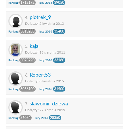
1712172
39050
Ranking
luty 2016
piotrek_9
4.
Dołączył 2 kwietnia 2013
3813283
35400
Ranking
luty 2016
kaja
5.
Dołączył 16 sierpnia 2011
3023290
33180
Ranking
luty 2016
Robert53
6.
Dołączył 8 kwietnia 2015
3056100
31500
Ranking
luty 2016
slawomir-dziewa
7.
Dołączył 27 sierpnia 2015
56034
28350
Ranking
luty 2016