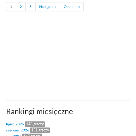
1
2
3
Następna ›
Ostatnia »
Rankingi miesięczne
lipiec 2026
146 graczy
czerwiec 2026
151 graczy