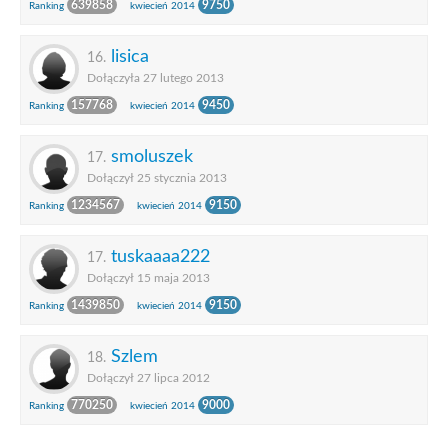
639858
9750
Ranking
kwiecień 2014
lisica
16.
Dołączyła 27 lutego 2013
157768
9450
Ranking
kwiecień 2014
smoluszek
17.
Dołączył 25 stycznia 2013
1234567
9150
Ranking
kwiecień 2014
tuskaaaa222
17.
Dołączył 15 maja 2013
1439850
9150
Ranking
kwiecień 2014
Szlem
18.
Dołączył 27 lipca 2012
770250
9000
Ranking
kwiecień 2014