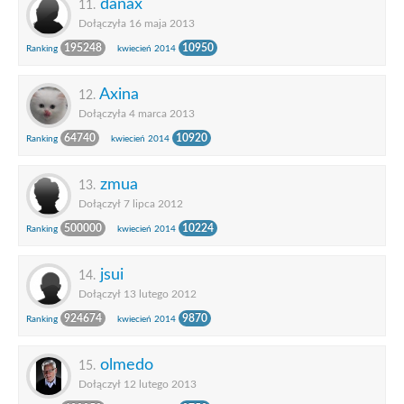
danax
11.
Dołączyła 16 maja 2013
195248
10950
Ranking
kwiecień 2014
Axina
12.
Dołączyła 4 marca 2013
64740
10920
Ranking
kwiecień 2014
zmua
13.
Dołączył 7 lipca 2012
500000
10224
Ranking
kwiecień 2014
jsui
14.
Dołączył 13 lutego 2012
924674
9870
Ranking
kwiecień 2014
olmedo
15.
Dołączył 12 lutego 2013