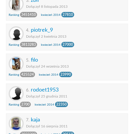
zbif
3.
Dołączył 8 listopada 2013
3451410
27810
Ranking
kwiecień 2014
piotrek_9
4.
Dołączył 2 kwietnia 2013
3813283
27000
Ranking
kwiecień 2014
filo
5.
Dołączył 24 września 2013
425524
23990
Ranking
kwiecień 2014
rodoet1953
6.
Dołączył 25 grudnia 2011
2700
22350
Ranking
kwiecień 2014
kaja
7.
Dołączył 16 sierpnia 2011