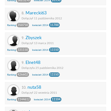
3023290
20550
Ranking
kwiecień 2014
Marecki63
8.
Dołączył 11 października 2012
350750
11700
Ranking
kwiecień 2014
Zbyszek
9.
Dołączył 13 marca 2011
331150
11550
Ranking
kwiecień 2014
Elnet48
9.
Dołączyła 25 października 2012
426602
11550
Ranking
kwiecień 2014
nuta58
10.
Dołączył 22 września 2011
1144612
11104
Ranking
kwiecień 2014