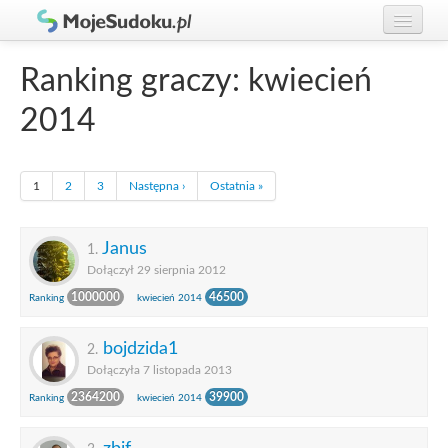
Graj w Sudoku!
zaloguj się
Ranking graczy: kwiecień
Zasady Sudoku
załóż konto
2014
Rankingi
Gracze
1
2
3
Następna ›
Ostatnia »
Janus
1.
Dołączył 29 sierpnia 2012
1000000
46500
Ranking
kwiecień 2014
bojdzida1
2.
Dołączyła 7 listopada 2013
2364200
39900
Ranking
kwiecień 2014