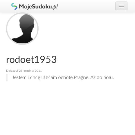
Graj w Sudoku!
zaloguj się
Zasady Sudoku
załóż konto
Rankingi
Gracze
rodoet1953
Dołączył 25 grudnia 2011
Jestem i chcę !!! Mam ochote.Pragne. Aż do bólu.