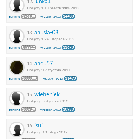
lunka1
12.
Dołączyła 10 października 2012
196100
14400
Ranking
wrzesień 2013
anusia-08
13.
Dołączyła 24 listopada 2012
852212
11670
Ranking
wrzesień 2013
andu57
14.
Dołączył 17 stycznia 2011
1000000
11470
Ranking
wrzesień 2013
wieheniek
15.
Dołączył 8 stycznia 2013
100920
10950
Ranking
wrzesień 2013
jsui
16.
Dołączył 13 lutego 2012