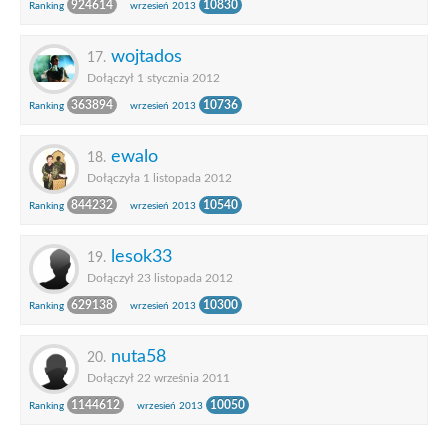
924614
10830
Ranking
wrzesień 2013
wojtados
17.
Dołączył 1 stycznia 2012
363894
10736
Ranking
wrzesień 2013
ewalo
18.
Dołączyła 1 listopada 2012
844232
10540
Ranking
wrzesień 2013
lesok33
19.
Dołączył 23 listopada 2012
629138
10300
Ranking
wrzesień 2013
nuta58
20.
Dołączył 22 września 2011
1144612
10050
Ranking
wrzesień 2013