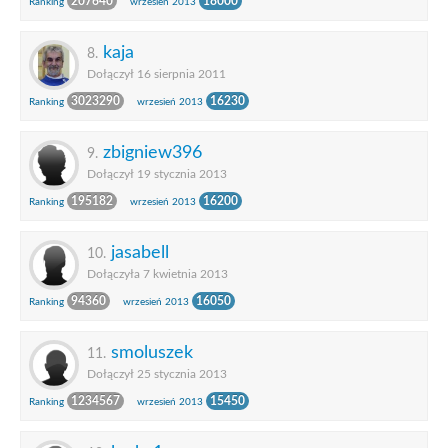
207640
18000
Ranking
wrzesień 2013
kaja
8.
Dołączył 16 sierpnia 2011
3023290
16230
Ranking
wrzesień 2013
zbigniew396
9.
Dołączył 19 stycznia 2013
195182
16200
Ranking
wrzesień 2013
jasabell
10.
Dołączyła 7 kwietnia 2013
94360
16050
Ranking
wrzesień 2013
smoluszek
11.
Dołączył 25 stycznia 2013
1234567
15450
Ranking
wrzesień 2013