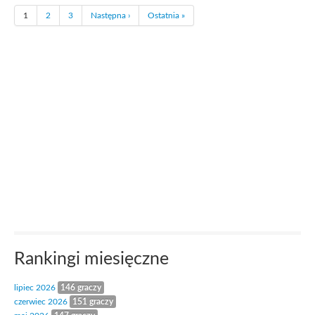
1
2
3
Następna ›
Ostatnia »
Rankingi miesięczne
lipiec 2026
146 graczy
czerwiec 2026
151 graczy