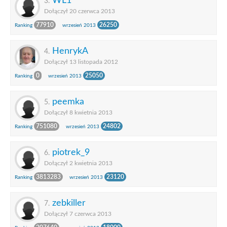
WL1
3.
Dołączył 20 czerwca 2013
77910
26250
Ranking
wrzesień 2013
HenrykA
4.
Dołączył 13 listopada 2012
0
25050
Ranking
wrzesień 2013
peemka
5.
Dołączył 8 kwietnia 2013
751080
24802
Ranking
wrzesień 2013
piotrek_9
6.
Dołączył 2 kwietnia 2013
3813283
23120
Ranking
wrzesień 2013
zebkiller
7.
Dołączył 7 czerwca 2013