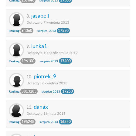
207640
19500
Ranking
sierpień 2013
jasabell
8.
Dołączyła 7 kwietnia 2013
94360
17550
Ranking
sierpień 2013
lunka1
9.
Dołączyła 10 października 2012
196100
17400
Ranking
sierpień 2013
piotrek_9
10.
Dołączył 2 kwietnia 2013
3813283
17250
Ranking
sierpień 2013
danax
11.
Dołączyła 16 maja 2013
195248
16350
Ranking
sierpień 2013