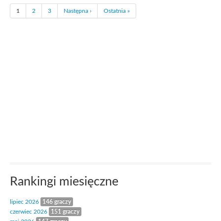
1
2
3
Następna ›
Ostatnia »
Rankingi miesięczne
lipiec 2026
146 graczy
czerwiec 2026
151 graczy