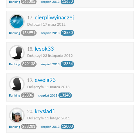
365005
13650
Ranking
sierpień 2013
cierpliwyinaczej
17.
Dołączył 17 maja 2012
165991
13530
Ranking
sierpień 2013
lesok33
18.
Dołączył 23 listopada 2012
629138
13354
Ranking
sierpień 2013
ewela93
19.
Dołączyła 11 marca 2013
25806
13140
Ranking
sierpień 2013
krysiad1
20.
Dołączyła 11 lutego 2011
258201
12000
Ranking
sierpień 2013