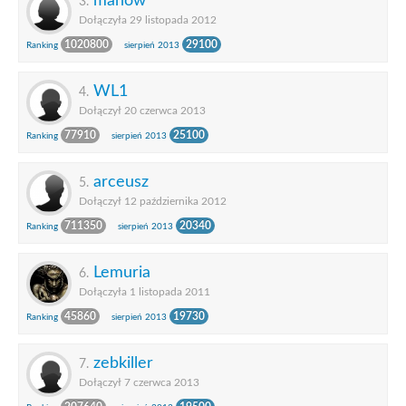
manow
3.
Dołączyła 29 listopada 2012
1020800
29100
Ranking
sierpień 2013
WL1
4.
Dołączył 20 czerwca 2013
77910
25100
Ranking
sierpień 2013
arceusz
5.
Dołączył 12 października 2012
711350
20340
Ranking
sierpień 2013
Lemuria
6.
Dołączyła 1 listopada 2011
45860
19730
Ranking
sierpień 2013
zebkiller
7.
Dołączył 7 czerwca 2013