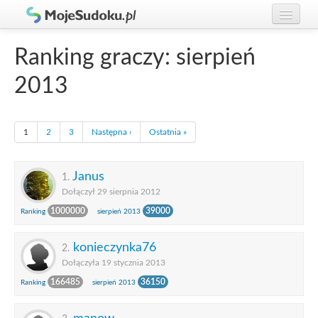
Graj w Sudoku!
zaloguj się
Ranking graczy: sierpień
Zasady Sudoku
załóż konto
2013
Rankingi
Gracze
1
2
3
Następna ›
Ostatnia »
Janus
1.
Dołączył 29 sierpnia 2012
1000000
39000
Ranking
sierpień 2013
konieczynka76
2.
Dołączyła 19 stycznia 2013
166485
36150
Ranking
sierpień 2013