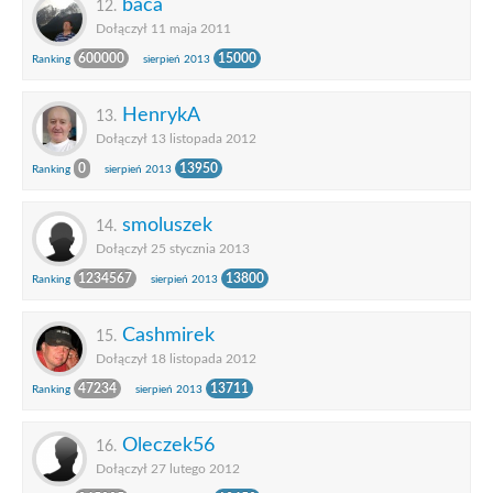
baca
12.
Dołączył 11 maja 2011
600000
15000
Ranking
sierpień 2013
HenrykA
13.
Dołączył 13 listopada 2012
0
13950
Ranking
sierpień 2013
smoluszek
14.
Dołączył 25 stycznia 2013
1234567
13800
Ranking
sierpień 2013
Cashmirek
15.
Dołączył 18 listopada 2012
47234
13711
Ranking
sierpień 2013
Oleczek56
16.
Dołączył 27 lutego 2012