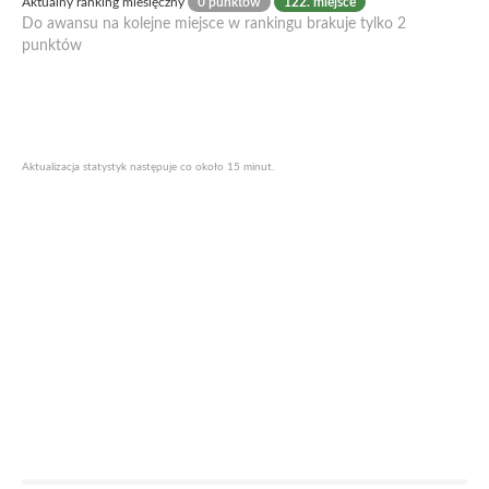
Aktualny ranking miesięczny
0 punktów
122. miejsce
Do awansu na kolejne miejsce w rankingu brakuje tylko 2
punktów
Aktualizacja statystyk następuje co około 15 minut.