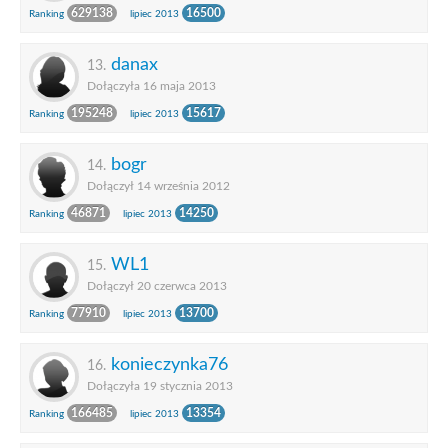
629138
16500
Ranking
lipiec 2013
danax
13.
Dołączyła 16 maja 2013
195248
15617
Ranking
lipiec 2013
bogr
14.
Dołączył 14 września 2012
46871
14250
Ranking
lipiec 2013
WL1
15.
Dołączył 20 czerwca 2013
77910
13700
Ranking
lipiec 2013
konieczynka76
16.
Dołączyła 19 stycznia 2013
166485
13354
Ranking
lipiec 2013