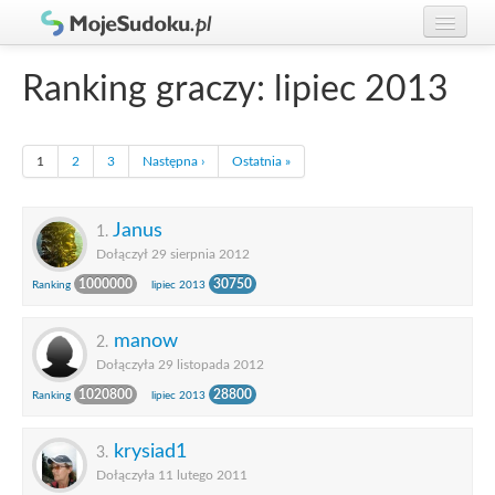
Graj w Sudoku!
zaloguj się
Ranking graczy: lipiec 2013
Zasady Sudoku
załóż konto
Rankingi
1
2
3
Następna ›
Ostatnia »
Gracze
Janus
1.
Dołączył 29 sierpnia 2012
1000000
30750
Ranking
lipiec 2013
manow
2.
Dołączyła 29 listopada 2012
1020800
28800
Ranking
lipiec 2013
krysiad1
3.
Dołączyła 11 lutego 2011