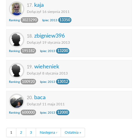
kaja
17.
Dołączył 16 sierpnia 2011
3023290
13350
Ranking
lipiec 2013
zbigniew396
18.
Dołączył 19 stycznia 2013
195182
13200
Ranking
lipiec 2013
wieheniek
19.
Dołączył 8 stycznia 2013
100920
13012
Ranking
lipiec 2013
baca
20.
Dołączył 11 maja 2011
600000
12000
Ranking
lipiec 2013
1
2
3
Następna ›
Ostatnia »