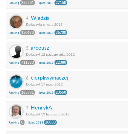
258201
27150
Ranking
lipiec 2013
Wladzia
4.
Dołączyła 6 maja 2013
130670
26700
Ranking
lipiec 2013
arceusz
5.
Dołączył 12 października 2012
711350
22380
Ranking
lipiec 2013
cierpliwyinaczej
6.
Dołączył 17 maja 2012
165991
20550
Ranking
lipiec 2013
HenrykA
7.
Dołączył 13 listopada 2012
0
20050
Ranking
lipiec 2013