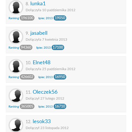
lunka1
8.
Dołączyła 10 października 2012
196100
19050
Ranking
lipiec 2013
jasabell
9.
Dołączyła 7 kwietnia 2013
94360
17100
Ranking
lipiec 2013
Elnet48
10.
Dołączyła 25 października 2012
426602
16950
Ranking
lipiec 2013
Oleczek56
11.
Dołączył 27 lutego 2012
365005
16710
Ranking
lipiec 2013
lesok33
12.
Dołączył 23 listopada 2012