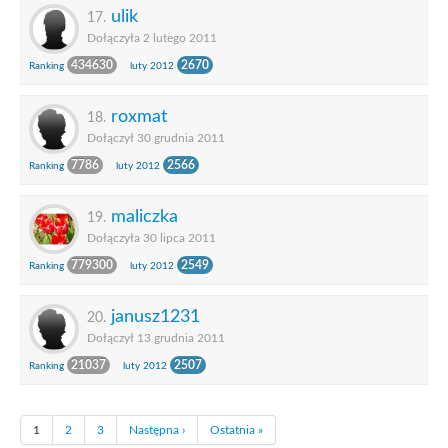
ulik
17.
Dołączyła 2 lutego 2011
434630
2670
Ranking
luty 2012
roxmat
18.
Dołączył 30 grudnia 2011
7786
2566
Ranking
luty 2012
maliczka
19.
Dołączyła 30 lipca 2011
779300
2549
Ranking
luty 2012
janusz1231
20.
Dołączył 13 grudnia 2011
21037
2507
Ranking
luty 2012
1
2
3
Następna ›
Ostatnia »