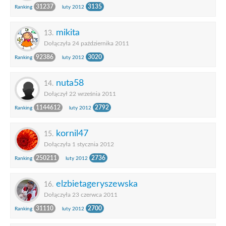
31237
3135
Ranking
luty 2012
mikita
13.
Dołączyła 24 października 2011
92386
3020
Ranking
luty 2012
nuta58
14.
Dołączył 22 września 2011
1144612
2792
Ranking
luty 2012
kornil47
15.
Dołączyła 1 stycznia 2012
250211
2736
Ranking
luty 2012
elzbietageryszewska
16.
Dołączyła 23 czerwca 2011
31110
2700
Ranking
luty 2012