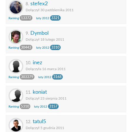
stefex2
8.
Dołączył 30 października 2011
13372
3321
Ranking
luty 2012
Dymbol
9.
Dołączył 18 lutego 2011
30443
3310
Ranking
luty 2012
inez
10.
Dołączyła 16 marca 2011
303379
3168
Ranking
luty 2012
koniat
11.
Dołączył 23 sierpnia 2011
5310
3157
Ranking
luty 2012
tatul5
12.
Dołączył 5 grudnia 2011