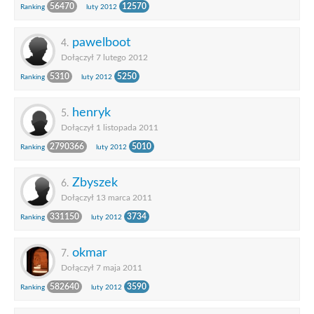
56470
12570
Ranking
luty 2012
pawelboot
4.
Dołączył 7 lutego 2012
5310
5250
Ranking
luty 2012
henryk
5.
Dołączył 1 listopada 2011
2790366
5010
Ranking
luty 2012
Zbyszek
6.
Dołączył 13 marca 2011
331150
3734
Ranking
luty 2012
okmar
7.
Dołączył 7 maja 2011
582640
3590
Ranking
luty 2012