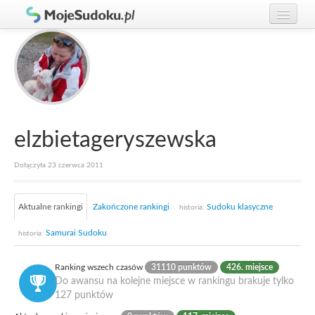
Graj w Sudoku!
zaloguj się
Zasady Sudoku
załóż konto
Rankingi
Gracze
elzbietageryszewska
Dołączyła 23 czerwca 2011
Aktualne rankingi
Zakończone rankingi
Sudoku klasyczne
historia:
Samurai Sudoku
historia:
Ranking wszech czasów
31110 punktów
426. miejsce
Do awansu na kolejne miejsce w rankingu brakuje tylko
127 punktów