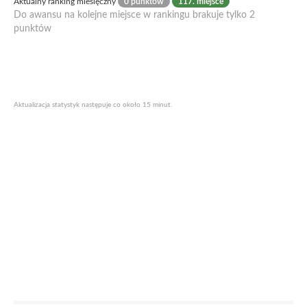
Aktualny ranking miesięczny
0 punktów
117. miejsce
Do awansu na kolejne miejsce w rankingu brakuje tylko 2
punktów
Aktualizacja statystyk następuje co około 15 minut.