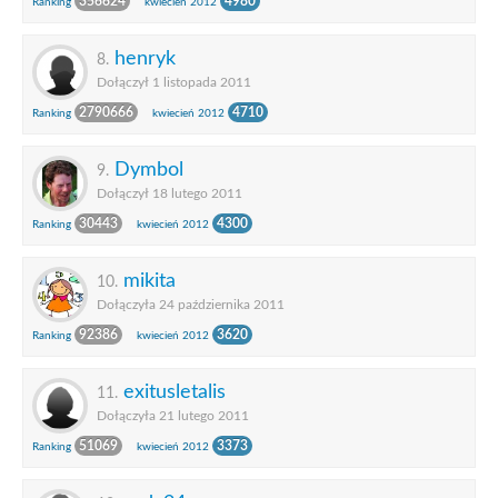
356624
4980
Ranking
kwiecień 2012
henryk
8.
Dołączył 1 listopada 2011
2790666
4710
Ranking
kwiecień 2012
Dymbol
9.
Dołączył 18 lutego 2011
30443
4300
Ranking
kwiecień 2012
mikita
10.
Dołączyła 24 października 2011
92386
3620
Ranking
kwiecień 2012
exitusletalis
11.
Dołączyła 21 lutego 2011
51069
3373
Ranking
kwiecień 2012