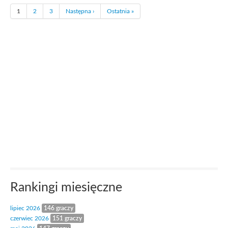
1
2
3
Następna ›
Ostatnia »
Rankingi miesięczne
lipiec 2026
146 graczy
czerwiec 2026
151 graczy