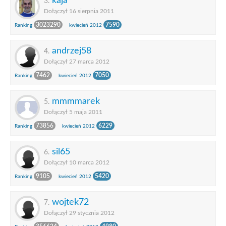
kaja
3.
Dołączył 16 sierpnia 2011
3023290
7590
Ranking
kwiecień 2012
andrzej58
4.
Dołączył 27 marca 2012
7462
7050
Ranking
kwiecień 2012
mmmmarek
5.
Dołączył 5 maja 2011
73856
6229
Ranking
kwiecień 2012
sil65
6.
Dołączył 10 marca 2012
9105
5420
Ranking
kwiecień 2012
wojtek72
7.
Dołączył 29 stycznia 2012