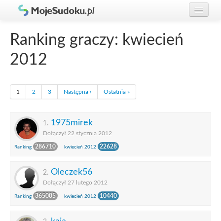
Graj w Sudoku!
zaloguj się
Ranking graczy: kwiecień
Zasady Sudoku
załóż konto
2012
Rankingi
Gracze
1
2
3
Następna ›
Ostatnia »
1975mirek
1.
Dołączył 22 stycznia 2012
286710
22628
Ranking
kwiecień 2012
Oleczek56
2.
Dołączył 27 lutego 2012
365005
10440
Ranking
kwiecień 2012