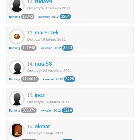
ruda94
12.
Dołączyła 3 czerwca 2011
12043
3284
Ranking
kwiecień 2012
mareczek
13.
Dołączył 8 lutego 2011
121948
3230
Ranking
kwiecień 2012
nuta58
14.
Dołączył 22 września 2011
1144612
3228
Ranking
kwiecień 2012
inez
15.
Dołączyła 16 marca 2011
303379
3214
Ranking
kwiecień 2012
okmar
16.
Dołączył 7 maja 2011