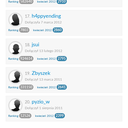
582640
2910
Ranking
kwiecień 2012
h4ppyending
17.
Dołączyła 7 marca 2012
7803
2860
Ranking
kwiecień 2012
jsui
18.
Dołączył 13 lutego 2012
924614
2795
Ranking
kwiecień 2012
Zbyszek
19.
Dołączył 13 marca 2011
331150
2641
Ranking
kwiecień 2012
pyzio_w
20.
Dołączył 1 sierpnia 2011
12526
2399
Ranking
kwiecień 2012