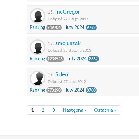
mcGregor
15.
Dołączył 27 lutego 2015
Ranking
luty 2024
749706
9762
smoluszek
17.
Dołączył 25 stycznia 2013
Ranking
luty 2024
1234546
8862
Szlem
19.
Dołączył 27 lipca 2012
Ranking
luty 2024
770190
8700
1
2
3
Następna ›
Ostatnia »