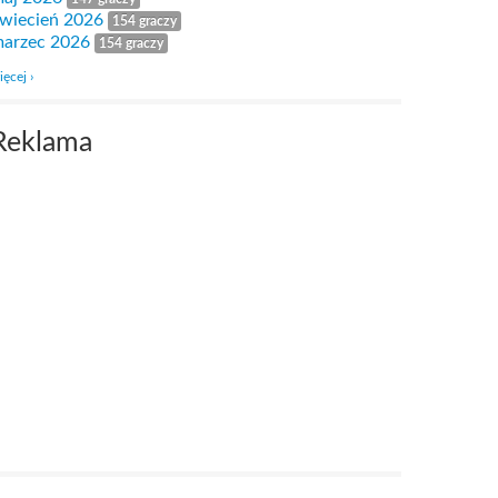
wiecień 2026
154 graczy
arzec 2026
154 graczy
ięcej ›
Reklama