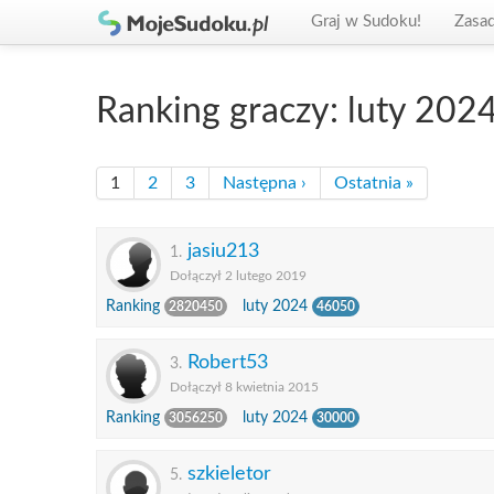
Graj w Sudoku!
Zasa
Ranking graczy: luty 202
1
2
3
Następna ›
Ostatnia »
jasiu213
1.
Dołączył 2 lutego 2019
Ranking
luty 2024
2820450
46050
Robert53
3.
Dołączył 8 kwietnia 2015
Ranking
luty 2024
3056250
30000
szkieletor
5.