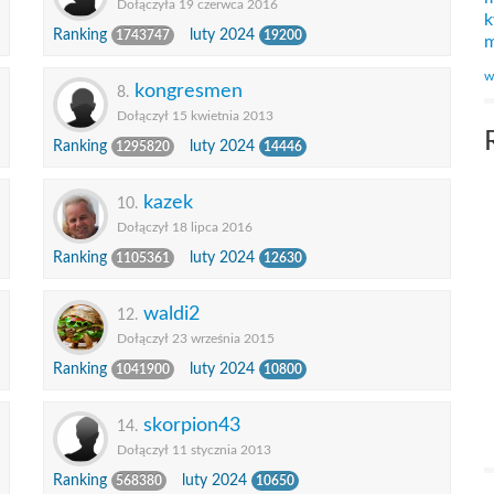
Dołączyła 19 czerwca 2016
k
Ranking
luty 2024
1743747
19200
m
w
kongresmen
8.
Dołączył 15 kwietnia 2013
Ranking
luty 2024
1295820
14446
kazek
10.
Dołączył 18 lipca 2016
Ranking
luty 2024
1105361
12630
waldi2
12.
Dołączył 23 września 2015
Ranking
luty 2024
1041900
10800
skorpion43
14.
Dołączył 11 stycznia 2013
Ranking
luty 2024
568380
10650