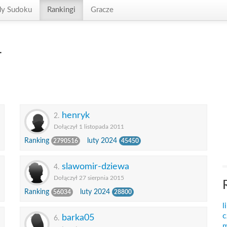
dy Sudoku
Rankingi
Gracze
4
henryk
2.
Dołączył 1 listopada 2011
Ranking
luty 2024
2790516
45450
slawomir-dziewa
4.
Dołączył 27 sierpnia 2015
Ranking
luty 2024
56034
28800
l
c
barka05
6.
m