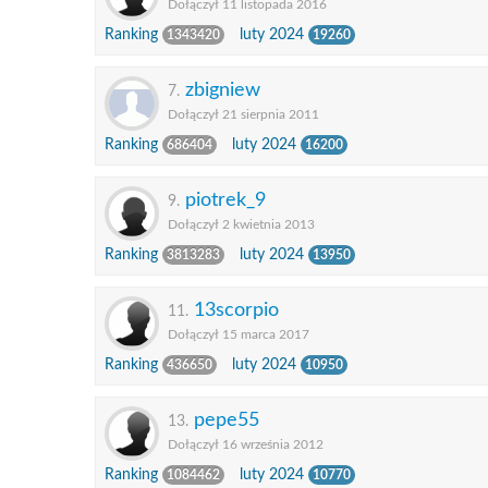
Dołączył 11 listopada 2016
Ranking
luty 2024
1343420
19260
zbigniew
7.
Dołączył 21 sierpnia 2011
Ranking
luty 2024
686404
16200
piotrek_9
9.
Dołączył 2 kwietnia 2013
Ranking
luty 2024
3813283
13950
13scorpio
11.
Dołączył 15 marca 2017
Ranking
luty 2024
436650
10950
pepe55
13.
Dołączył 16 września 2012
Ranking
luty 2024
1084462
10770