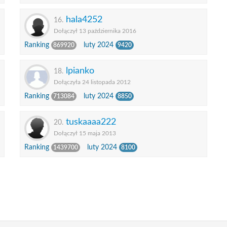
hala4252
16.
Dołączył 13 października 2016
Ranking
luty 2024
869920
9420
lpianko
18.
Dołączyła 24 listopada 2012
Ranking
luty 2024
713084
8850
tuskaaaa222
20.
Dołączył 15 maja 2013
Ranking
luty 2024
1439700
8100