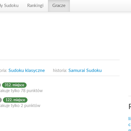
dy Sudoku
Rankingi
Gracze
Sudoku klasyczne
Samurai Sudoku
oria:
historia:
312. miejsce
rakuje tylko 78 punktów
122. miejsce
rakuje tylko 2 punktów
l
c
m