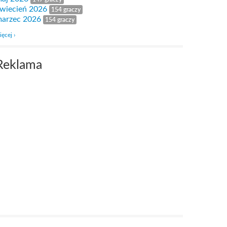
wiecień 2026
154 graczy
arzec 2026
154 graczy
ięcej ›
Reklama