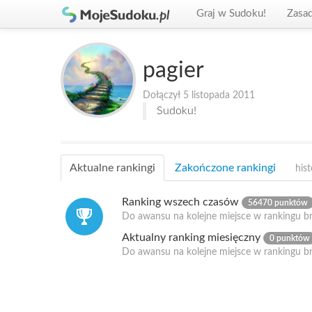
Graj w Sudoku!
Zasa
pagier
Dołączył 5 listopada 2011
Sudoku!
Aktualne rankingi
Zakończone rankingi
hist
Ranking wszech czasów
56470 punktów
Do awansu na kolejne miejsce w rankingu b
Aktualny ranking miesięczny
0 punktów
Do awansu na kolejne miejsce w rankingu b