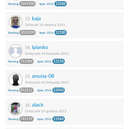
1041900
13260
Ranking
lipiec 2016
kaja
13.
Dołączył 16 sierpnia 2011
3023290
12180
Ranking
lipiec 2016
lpianko
14.
Dołączyła 24 listopada 2012
713384
12150
Ranking
lipiec 2016
anusia-08
15.
Dołączyła 24 listopada 2012
852212
12050
Ranking
lipiec 2016
alack
16.
Dołączyła 19 grudnia 2013
741579
11964
Ranking
lipiec 2016