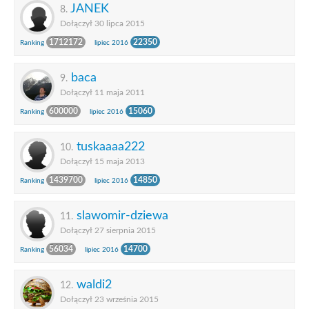
JANEK
8.
Dołączył 30 lipca 2015
1712172
22350
Ranking
lipiec 2016
baca
9.
Dołączył 11 maja 2011
600000
15060
Ranking
lipiec 2016
tuskaaaa222
10.
Dołączył 15 maja 2013
1439700
14850
Ranking
lipiec 2016
slawomir-dziewa
11.
Dołączył 27 sierpnia 2015
56034
14700
Ranking
lipiec 2016
waldi2
12.
Dołączył 23 września 2015