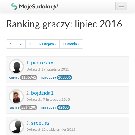
Graj w Sudoku!
zaloguj się
Ranking graczy: lipiec 2016
Zasady Sudoku
załóż konto
Rankingi
1
2
3
Następna ›
Ostatnia »
Gracze
piotrekxx
1.
Dołączył 19 września 2015
1185942
103886
Ranking
lipiec 2016
bojdzida1
2.
Dołączyła 7 listopada 2013
2364200
42600
Ranking
lipiec 2016
arceusz
3.
Dołączył 12 października 2012