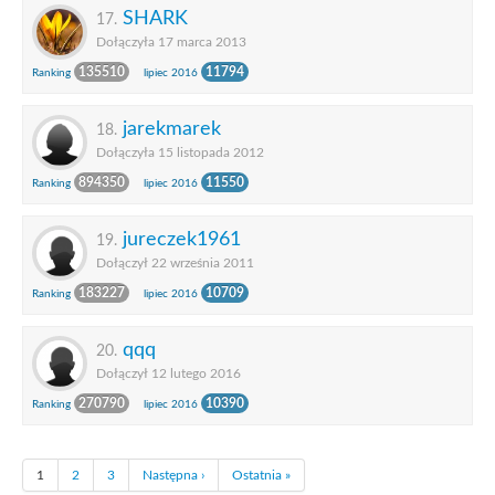
SHARK
17.
Dołączyła 17 marca 2013
135510
11794
Ranking
lipiec 2016
jarekmarek
18.
Dołączyła 15 listopada 2012
894350
11550
Ranking
lipiec 2016
jureczek1961
19.
Dołączył 22 września 2011
183227
10709
Ranking
lipiec 2016
qqq
20.
Dołączył 12 lutego 2016
270790
10390
Ranking
lipiec 2016
1
2
3
Następna ›
Ostatnia »