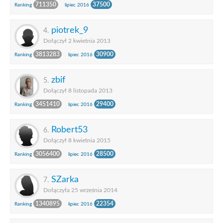
711350
37500
Ranking
lipiec 2016
piotrek_9
4.
Dołączył 2 kwietnia 2013
3813283
30900
Ranking
lipiec 2016
zbif
5.
Dołączył 8 listopada 2013
3451410
29400
Ranking
lipiec 2016
Robert53
6.
Dołączył 8 kwietnia 2015
3056400
28500
Ranking
lipiec 2016
SZarka
7.
Dołączyła 25 września 2014
1340895
22354
Ranking
lipiec 2016