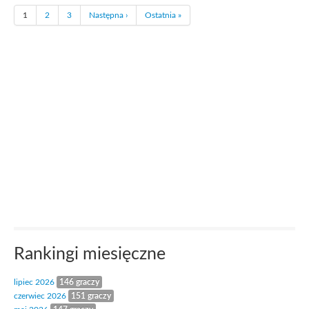
1
2
3
Następna ›
Ostatnia »
Rankingi miesięczne
lipiec 2026
146 graczy
czerwiec 2026
151 graczy