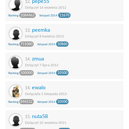
pepe55
12.
Dołączył 16 września 2012
1084462
11670
Ranking
listopad 2014
peemka
13.
Dołączył 8 kwietnia 2013
751080
10860
Ranking
listopad 2014
zmua
14.
Dołączył 7 lipca 2012
500000
10500
Ranking
listopad 2014
ewalo
14.
Dołączyła 1 listopada 2012
844232
10500
Ranking
listopad 2014
nuta58
15.
Dołączył 22 września 2011