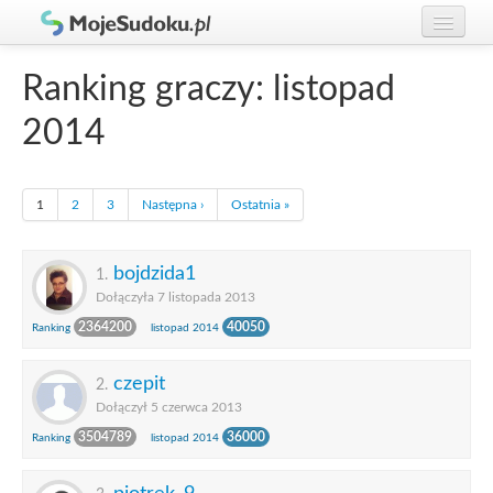
Graj w Sudoku!
zaloguj się
Ranking graczy: listopad
Zasady Sudoku
załóż konto
2014
Rankingi
Gracze
1
2
3
Następna ›
Ostatnia »
bojdzida1
1.
Dołączyła 7 listopada 2013
2364200
40050
Ranking
listopad 2014
czepit
2.
Dołączył 5 czerwca 2013
3504789
36000
Ranking
listopad 2014