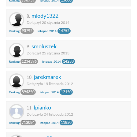
790739
15060
Ranking
listopad 2014
mlody1322
8.
Dołączył 20 stycznia 2014
90792
14752
Ranking
listopad 2014
smoluszek
9.
Dołączył 25 stycznia 2013
1234396
14250
Ranking
listopad 2014
jarekmarek
10.
Dołączyła 15 listopada 2012
894350
12150
Ranking
listopad 2014
lpianko
11.
Dołączyła 24 listopada 2012
713084
11850
Ranking
listopad 2014