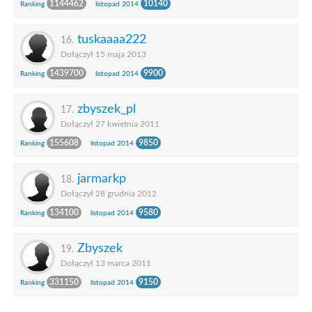
1144462
10140
Ranking
listopad 2014
tuskaaaa222
16.
Dołączył 15 maja 2013
1439700
9900
Ranking
listopad 2014
zbyszek_pl
17.
Dołączył 27 kwietnia 2011
155608
9850
Ranking
listopad 2014
jarmarkp
18.
Dołączył 28 grudnia 2012
134100
9580
Ranking
listopad 2014
Zbyszek
19.
Dołączył 13 marca 2011
331150
9150
Ranking
listopad 2014