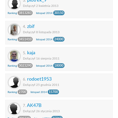
piotrek_9
3.
Dołączył 2 kwietnia 2013
3813283
30150
Ranking
listopad 2014
zbif
4.
Dołączył 8 listopada 2013
3451410
24000
Ranking
listopad 2014
kaja
5.
Dołączył 16 sierpnia 2011
3023290
18000
Ranking
listopad 2014
rodoet1953
6.
Dołączył 25 grudnia 2011
2700
15700
Ranking
listopad 2014
AK47B
7.
Dołączył 26 stycznia 2013