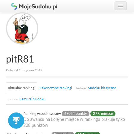
Graj w Sudoku!
zaloguj się
Zasady Sudoku
załóż konto
Rankingi
Gracze
pitR81
Dołączył 18 stycznia 2012
Aktualne rankingi
Zakończone rankingi
Sudoku klasyczne
historia:
Samurai Sudoku
historia:
Ranking wszech czasów
67054 punkty
277. miejsce
Do awansu na kolejne miejsce w rankingu brakuje tylko
208 punktów