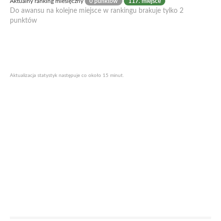
Aktualny ranking miesięczny
0 punktów
117. miejsce
Do awansu na kolejne miejsce w rankingu brakuje tylko 2
punktów
Aktualizacja statystyk następuje co około 15 minut.