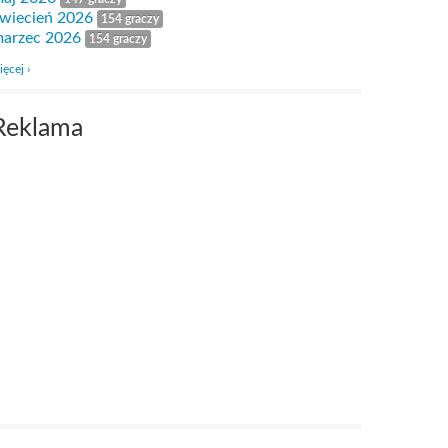
wiecień 2026
154 graczy
arzec 2026
154 graczy
ięcej ›
Reklama