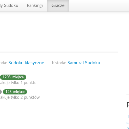
dy Sudoku
Rankingi
Gracze
Sudoku klasyczne
Samurai Sudoku
oria:
historia:
1205. miejsce
akuje tylko 1 punktu
125. miejsce
rakuje tylko 2 punktów
l
c
m