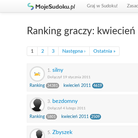
Graj w Sudoku!
Zasa
Ranking graczy: kwiecień
1
2
3
Następna ›
Ostatnia »
silny
1.
Dołączył 19 stycznia 2011
Ranking
kwiecień 2011
34381
4619
bezdomny
3.
Dołączył 4 lutego 2011
Ranking
kwiecień 2011
5801
2509
Zbyszek
5.