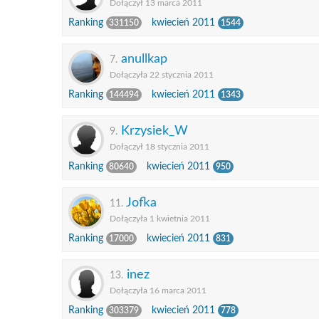
Dołączył 13 marca 2011
Ranking
kwiecień 2011
331150
1544
anullkap
7.
Dołączyła 22 stycznia 2011
Ranking
kwiecień 2011
144494
1343
Krzysiek_W
9.
Dołączył 18 stycznia 2011
Ranking
kwiecień 2011
80640
950
Jofka
11.
Dołączyła 1 kwietnia 2011
Ranking
kwiecień 2011
17000
831
inez
13.
Dołączyła 16 marca 2011
Ranking
kwiecień 2011
303379
778