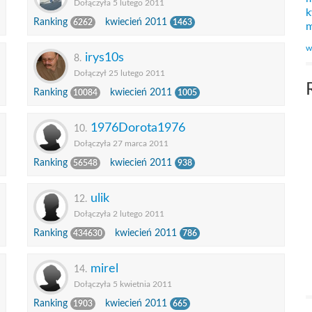
Dołączyła 5 lutego 2011
k
Ranking
kwiecień 2011
6262
1463
m
w
irys10s
8.
Dołączył 25 lutego 2011
Ranking
kwiecień 2011
10084
1005
1976Dorota1976
10.
Dołączyła 27 marca 2011
Ranking
kwiecień 2011
56548
938
ulik
12.
Dołączyła 2 lutego 2011
Ranking
kwiecień 2011
434630
786
mirel
14.
Dołączyła 5 kwietnia 2011
Ranking
kwiecień 2011
1903
665