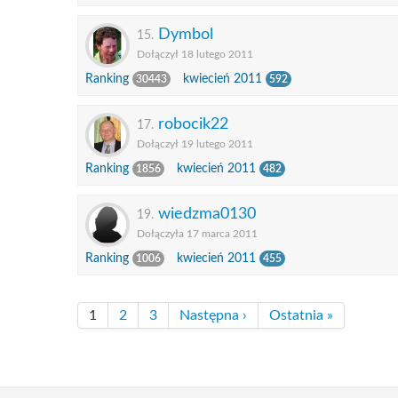
Dymbol
15.
Dołączył 18 lutego 2011
Ranking
kwiecień 2011
30443
592
robocik22
17.
Dołączył 19 lutego 2011
Ranking
kwiecień 2011
1856
482
wiedzma0130
19.
Dołączyła 17 marca 2011
Ranking
kwiecień 2011
1006
455
1
2
3
Następna ›
Ostatnia »