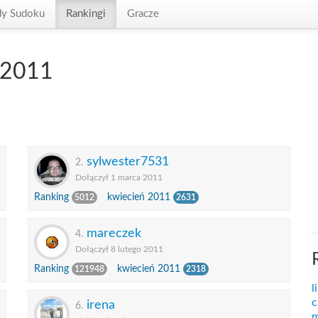
dy Sudoku
Rankingi
Gracze
 2011
sylwester7531
2.
Dołączył 1 marca 2011
Ranking
kwiecień 2011
5012
2631
mareczek
4.
Dołączył 8 lutego 2011
Ranking
kwiecień 2011
121948
2318
l
c
irena
6.
m