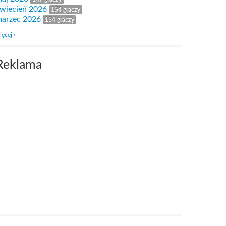
wiecień 2026
154 graczy
arzec 2026
154 graczy
ięcej ›
Reklama