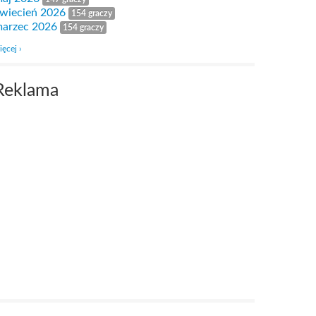
wiecień 2026
154 graczy
arzec 2026
154 graczy
ięcej ›
Reklama