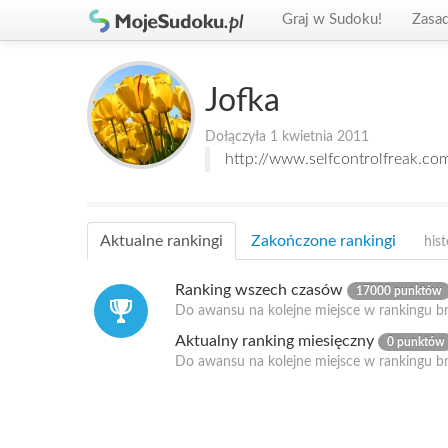
Graj w Sudoku!
Zasa
Jofka
Dołączyła 1 kwietnia 2011
http://www.selfcontrolfreak.co
Aktualne rankingi
Zakończone rankingi
hist
Ranking wszech czasów
17000 punktów
Do awansu na kolejne miejsce w rankingu b
Aktualny ranking miesięczny
0 punktów
Do awansu na kolejne miejsce w rankingu b