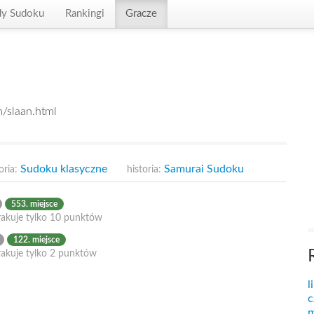
dy Sudoku
Rankingi
Gracze
m/slaan.html
Sudoku klasyczne
Samurai Sudoku
oria:
historia:
553. miejsce
rakuje tylko 10 punktów
122. miejsce
rakuje tylko 2 punktów
l
c
m