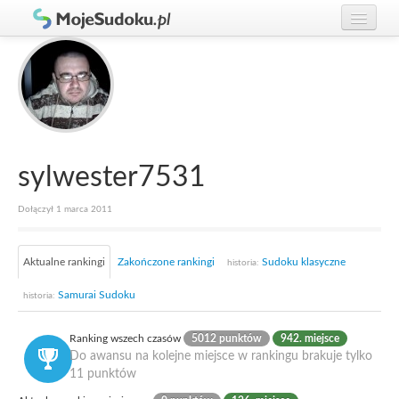
Graj w Sudoku!
zaloguj się
Zasady Sudoku
załóż konto
Rankingi
Gracze
sylwester7531
Dołączył 1 marca 2011
Aktualne rankingi
Zakończone rankingi
Sudoku klasyczne
historia:
Samurai Sudoku
historia:
Ranking wszech czasów
5012 punktów
942. miejsce
Do awansu na kolejne miejsce w rankingu brakuje tylko
11 punktów