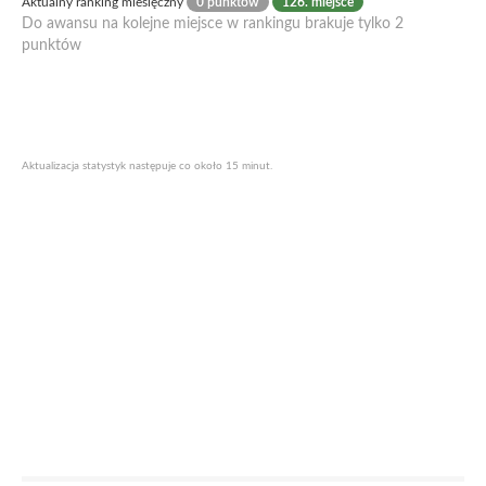
Aktualny ranking miesięczny
0 punktów
126. miejsce
Do awansu na kolejne miejsce w rankingu brakuje tylko 2
punktów
Aktualizacja statystyk następuje co około 15 minut.