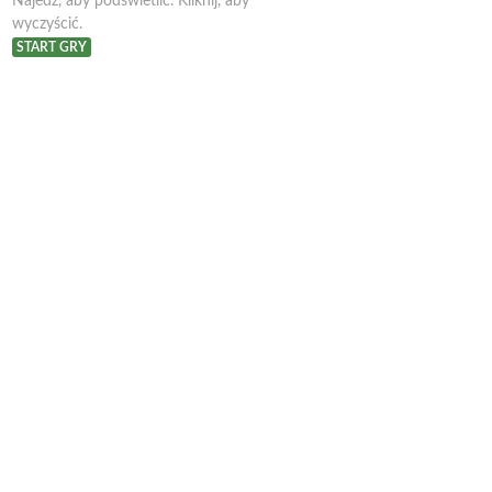
Najedź, aby podświetlić. Kliknij, aby
wyczyścić.
START GRY