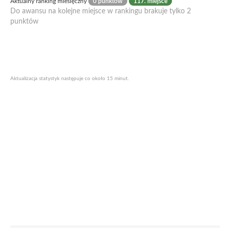
Aktualny ranking miesięczny
0 punktów
117. miejsce
Do awansu na kolejne miejsce w rankingu brakuje tylko 2
punktów
Aktualizacja statystyk następuje co około 15 minut.