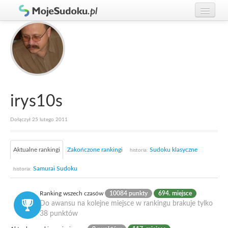
Graj w Sudoku!
zaloguj się
Zasady Sudoku
załóż konto
Rankingi
Gracze
irys10s
Dołączył 25 lutego 2011
Aktualne rankingi
Zakończone rankingi
Sudoku klasyczne
historia:
Samurai Sudoku
historia:
Ranking wszech czasów
10084 punkty
694. miejsce
Do awansu na kolejne miejsce w rankingu brakuje tylko
38 punktów