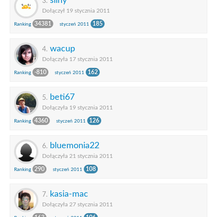
silny
3.
Dołączył 19 stycznia 2011
34381
185
Ranking
styczeń 2011
wacup
4.
Dołączyła 17 stycznia 2011
-810
162
Ranking
styczeń 2011
beti67
5.
Dołączyła 19 stycznia 2011
4360
126
Ranking
styczeń 2011
bluemonia22
6.
Dołączyła 21 stycznia 2011
290
108
Ranking
styczeń 2011
kasia-mac
7.
Dołączyła 27 stycznia 2011