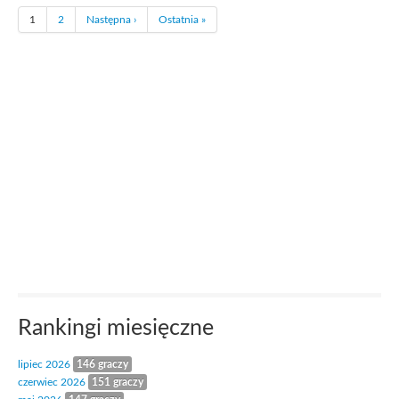
1
2
Następna ›
Ostatnia »
Rankingi miesięczne
lipiec 2026
146 graczy
czerwiec 2026
151 graczy