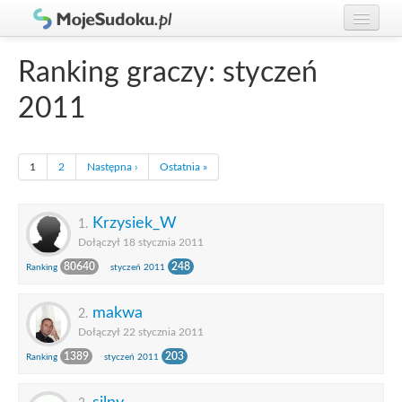
Graj w Sudoku!
zaloguj się
Ranking graczy: styczeń
Zasady Sudoku
załóż konto
2011
Rankingi
Gracze
1
2
Następna ›
Ostatnia »
Krzysiek_W
1.
Dołączył 18 stycznia 2011
80640
248
Ranking
styczeń 2011
makwa
2.
Dołączył 22 stycznia 2011
1389
203
Ranking
styczeń 2011