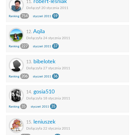
robert-lesniak
11.
Dołączył 20 stycznia 2011
754
59
Ranking
styczeń 2011
Aqila
12.
Dołączyła 24 stycznia 2011
227
37
Ranking
styczeń 2011
bibelotek
13.
Dołączyła 27 stycznia 2011
206
36
Ranking
styczeń 2011
gosia510
14.
Dołączyła 18 stycznia 2011
35
35
Ranking
styczeń 2011
leniuszek
15.
Dołączyła 22 stycznia 2011