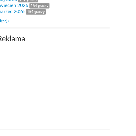
wiecień 2026
154 graczy
arzec 2026
154 graczy
ięcej ›
Reklama