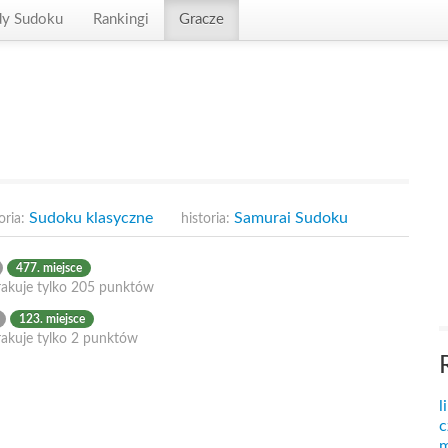
dy Sudoku
Rankingi
Gracze
Sudoku klasyczne
Samurai Sudoku
oria:
historia:
477. miejsce
rakuje tylko 205 punktów
123. miejsce
rakuje tylko 2 punktów
l
c
m