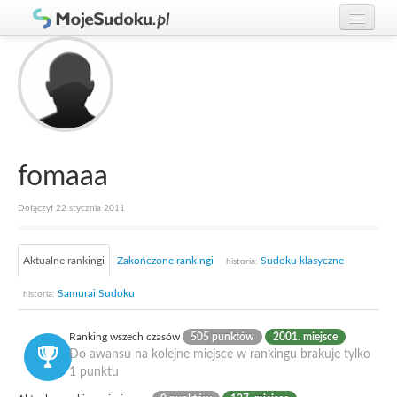
Graj w Sudoku!
zaloguj się
Zasady Sudoku
załóż konto
Rankingi
Gracze
fomaaa
Dołączył 22 stycznia 2011
Aktualne rankingi
Zakończone rankingi
Sudoku klasyczne
historia:
Samurai Sudoku
historia:
Ranking wszech czasów
505 punktów
2001. miejsce
Do awansu na kolejne miejsce w rankingu brakuje tylko
1 punktu