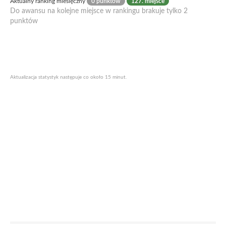
Aktualny ranking miesięczny
0 punktów
127. miejsce
Do awansu na kolejne miejsce w rankingu brakuje tylko 2
punktów
Aktualizacja statystyk następuje co około 15 minut.