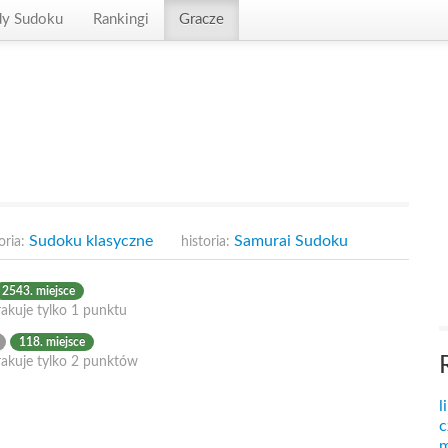
dy Sudoku
Rankingi
Gracze
Sudoku klasyczne
Samurai Sudoku
oria:
historia:
2543. miejsce
akuje tylko 1 punktu
118. miejsce
rakuje tylko 2 punktów
l
c
m