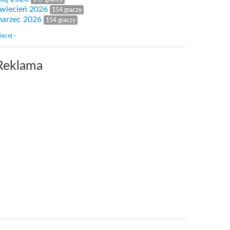
wiecień 2026
154 graczy
arzec 2026
154 graczy
ięcej ›
Reklama