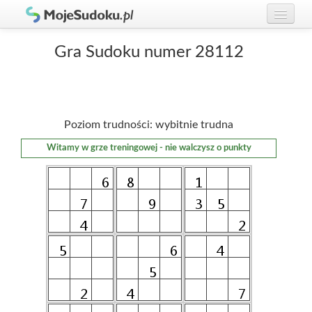
Graj w Sudoku!
zaloguj się
Gra Sudoku numer 28112
Zasady Sudoku
załóż konto
Rankingi
Poziom trudności: wybitnie trudna
Gracze
Witamy w grze treningowej - nie walczysz o punkty