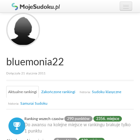
Graj w Sudoku!
zaloguj się
Zasady Sudoku
załóż konto
Rankingi
Gracze
bluemonia22
Dołączyła 21 stycznia 2011
Aktualne rankingi
Zakończone rankingi
Sudoku klasyczne
historia:
Samurai Sudoku
historia:
Ranking wszech czasów
290 punktów
2356. miejsce
Do awansu na kolejne miejsce w rankingu brakuje tylko
1 punktu