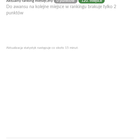
Aktualny ranking miesięczny
0 punktów
120. miejsce
Do awansu na kolejne miejsce w rankingu brakuje tylko 2
punktów
Aktualizacja statystyk następuje co około 15 minut.