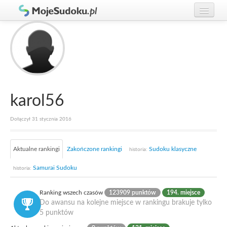
Graj w Sudoku!
zaloguj się
Zasady Sudoku
załóż konto
Rankingi
Gracze
karol56
Dołączył 31 stycznia 2016
Aktualne rankingi
Zakończone rankingi
Sudoku klasyczne
historia:
Samurai Sudoku
historia:
Ranking wszech czasów
123909 punktów
194. miejsce
Do awansu na kolejne miejsce w rankingu brakuje tylko
5 punktów