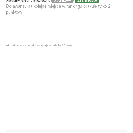
Aktualny ranking miesięczny
0 punktów
121. miejsce
Do awansu na kolejne miejsce w rankingu brakuje tylko 2
punktów
Aktualizacja statystyk następuje co około 15 minut.